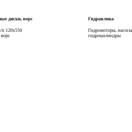
ые диски, ворс
Гидравлика
/п 120х550
Гидромоторы, насос
 ворс
гидроцилиндры