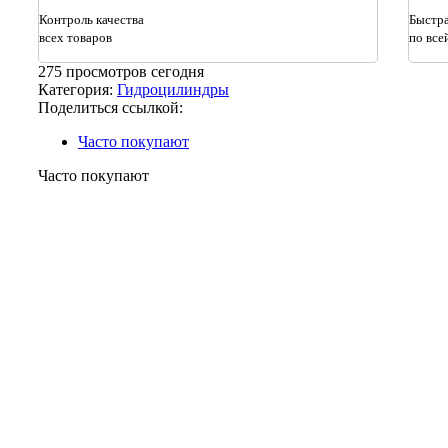
отвала
Контроль качества
Быстра
ГЦО5
всех товаров
по все
80*50*1000
01
275
просмотров сегодня
ДЗ-180
Категория:
Гидроцилиндры
225.45.15.00.000
Поделиться ссылкой:
/
ГС
Часто покупают
14.02
253.45.
Часто покупают