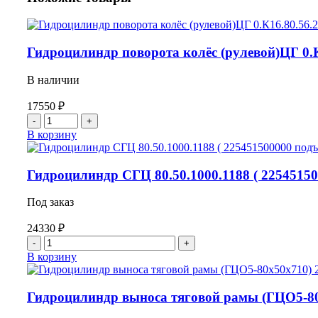
Гидроцилиндр поворота колёс (рулевой)ЦГ 0.К1
В наличии
17550
₽
Количество
товара
В корзину
Гидроцилиндр
поворота
колёс
Гидроцилиндр СГЦ 80.50.1000.1188 ( 22545150
(рулевой)ЦГ
0.К16.80.56.230
Под заказ
ДЗ-143/180
225.06.02.00.000
24330
₽
Количество
товара
В корзину
Гидроцилиндр
СГЦ
80.50.1000.1188
Гидроцилиндр выноса тяговой рамы (ГЦО5-80х50
(
225451500000