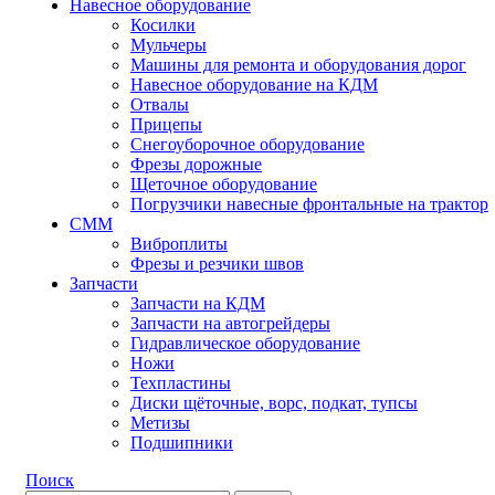
Навесное оборудование
Косилки
Мульчеры
Машины для ремонта и оборудования дорог
Навесное оборудование на КДМ
Отвалы
Прицепы
Снегоуборочное оборудование
Фрезы дорожные
Щеточное оборудование
Погрузчики навесные фронтальные на трактор
СММ
Виброплиты
Фрезы и резчики швов
Запчасти
Запчасти на КДМ
Запчасти на автогрейдеры
Гидравлическое оборудование
Ножи
Техпластины
Диски щёточные, ворс, подкат, тупсы
Метизы
Подшипники
Поиск