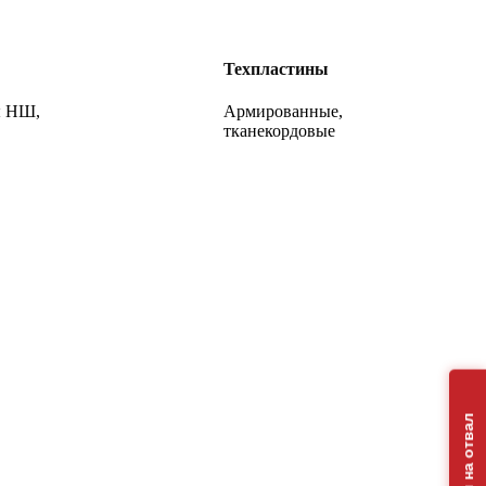
Техпластины
ы НШ,
Армированные,
тканекордовые