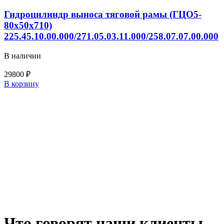
Гидроцилиндр выноса тяговой рамы (ГЦО5-
80х50х710)
225.45.10.00.000/271.05.03.11.000/258.07.07.00.000
В наличии
29800
₽
Количество
В корзину
товара
Гидроцилиндр
выноса
тяговой
рамы
(ГЦО5-
80х50х710)
225.45.10.00.000/271.05.03.11.000/258.07.07.00.000
Что говорят наши клиенты