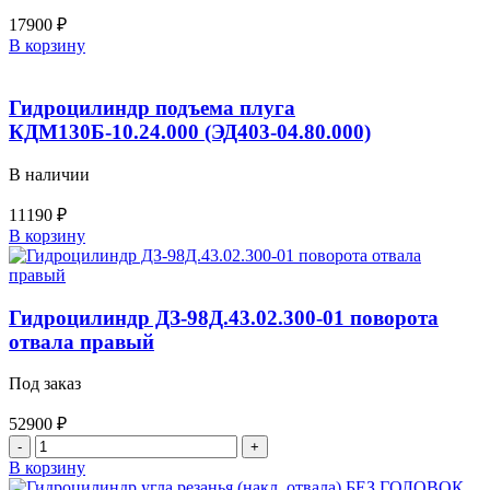
225.21.13.00.00
17900
₽
Количество
В корзину
товара
Гидроцилиндр
подъема
Гидроцилиндр подъема плуга
(переднего)
КДМ130Б-10.24.000 (ЭД403-04.80.000)
отвала
ЭД-405-
В наличии
00.50.100
11190
₽
Количество
В корзину
товара
Гидроцилиндр
подъема
плуга
Гидроцилиндр ДЗ-98Д.43.02.300-01 поворота
КДМ130Б-10.24.000
отвала правый
(ЭД403-
04.80.000)
Под заказ
52900
₽
Количество
товара
В корзину
Гидроцилиндр