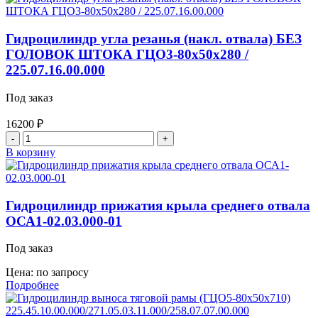
ДЗ-98Д.43.02.300-
01
поворота
Гидроцилиндр угла резанья (накл. отвала) БЕЗ
отвала
ГОЛОВОК ШТОКА ГЦО3-80х50х280 /
правый
225.07.16.00.000
Под заказ
16200
₽
Количество
товара
В корзину
Гидроцилиндр
угла
резанья
(накл.
Гидроцилиндр прижатия крыла среднего отвала
отвала)
ОСА1-02.03.000-01
БЕЗ
ГОЛОВОК
Под заказ
ШТОКА
ГЦО3-
Цена: по запросу
80х50х280
Подробнее
/
225.07.16.00.000