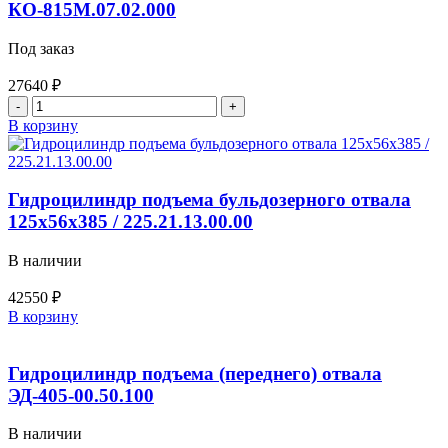
КО-815М.07.02.000
Под заказ
27640
₽
Количество
товара
В корзину
Гидроцилиндр
подъема
отвала
КО-815М.07.02.000
Гидроцилиндр подъема бульдозерного отвала
125х56х385 / 225.21.13.00.00
В наличии
42550
₽
Количество
В корзину
товара
Гидроцилиндр
подъема
Гидроцилиндр подъема (переднего) отвала
бульдозерного
ЭД-405-00.50.100
отвала
125х56х385
В наличии
/