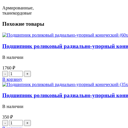
Армированные,
тканекордовые
Похожие товары
Подшипник роликовый радиально-упорный коничес
В наличии
1760
₽
Количество
товара
В корзину
Подшипник
роликовый
радиально-
Подшипник роликовый радиально-упорный коничес
упорный
конический
В наличии
(60x130x22/33.5)
27312
350
₽
(31312)
Количество
товара