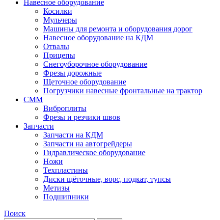
Навесное оборудование
Косилки
Мульчеры
Машины для ремонта и оборудования дорог
Навесное оборудование на КДМ
Отвалы
Прицепы
Снегоуборочное оборудование
Фрезы дорожные
Щеточное оборудование
Погрузчики навесные фронтальные на трактор
СММ
Виброплиты
Фрезы и резчики швов
Запчасти
Запчасти на КДМ
Запчасти на автогрейдеры
Гидравлическое оборудование
Ножи
Техпластины
Диски щёточные, ворс, подкат, тупсы
Метизы
Подшипники
Поиск