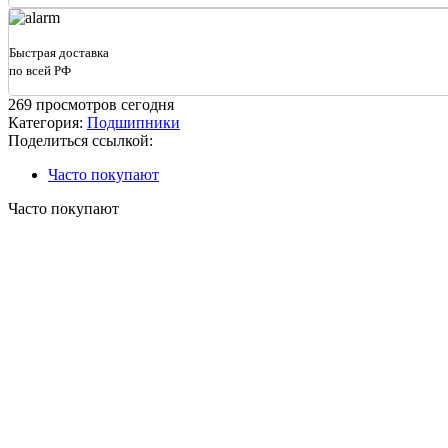
двухсторонним
уплотнением
180109
Быстрая доставка
(6009
по всей РФ
2RS)
269
просмотров сегодня
Категория:
Подшипники
Поделиться ссылкой:
Часто покупают
Часто покупают