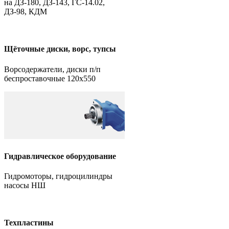
на ДЗ-180, ДЗ-143, ГС-14.02,
ДЗ-98, КДМ
Щёточные диски, ворс, тупсы
Ворсодержатели, диски п/п
беспроставочные 120х550
Гидравлическое оборудование
Гидромоторы, гидроцилиндры
насосы НШ
Техпластины