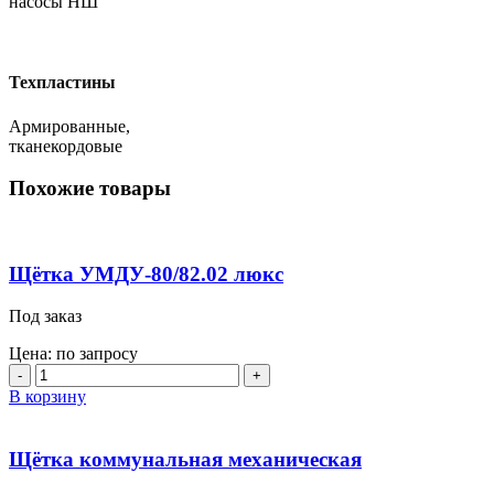
насосы НШ
Техпластины
Армированные,
тканекордовые
Похожие товары
Щётка УМДУ-80/82.02 люкс
Под заказ
Цена: по запросу
Количество
товара
В корзину
Щётка
УМДУ-80/82.02
люкс
Щётка коммунальная механическая