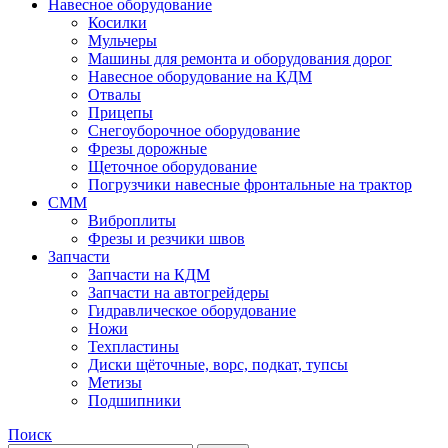
Навесное оборудование
Косилки
Мульчеры
Машины для ремонта и оборудования дорог
Навесное оборудование на КДМ
Отвалы
Прицепы
Снегоуборочное оборудование
Фрезы дорожные
Щеточное оборудование
Погрузчики навесные фронтальные на трактор
СММ
Виброплиты
Фрезы и резчики швов
Запчасти
Запчасти на КДМ
Запчасти на автогрейдеры
Гидравлическое оборудование
Ножи
Техпластины
Диски щёточные, ворс, подкат, тупсы
Метизы
Подшипники
Поиск