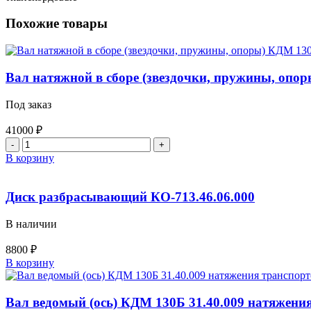
Похожие товары
Вал натяжной в сборе (звездочки, пружины, опор
Под заказ
41000
₽
Количество
товара
В корзину
Вал
натяжной
в
Диск разбрасывающий КО-713.46.06.000
сборе
(звездочки,
В наличии
пружины,
опоры)
8800
₽
КДМ
Количество
В корзину
130В
товара
31.40.000
Диск
разбрасывающий
Вал ведомый (ось) КДМ 130Б 31.40.009 натяжения