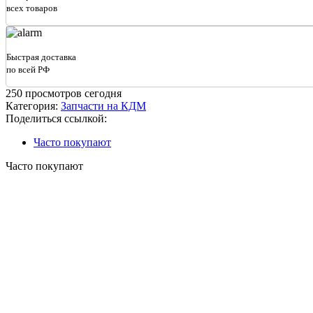
кор.КО-713.03.07.002
всех товаров
/
КО-806.0307.001
короткий
(L-
Быстрая доставка
370)
по всей РФ
250
просмотров сегодня
Категория:
Запчасти на КДМ
Поделиться ссылкой:
Часто покупают
Часто покупают