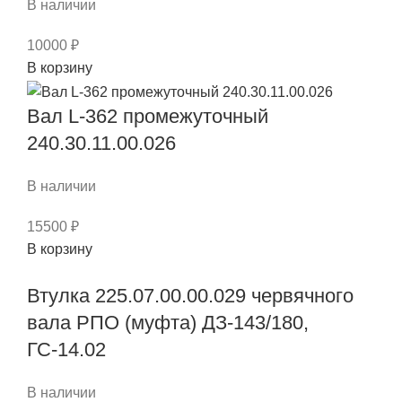
В наличии
01
10000
₽
Количество
В корзину
товара
Вал
Вал L-362 промежуточный
водило
240.30.11.00.026
Б
ДЗ-180
В наличии
240.03.01.01.003
15500
₽
Количество
В корзину
товара
Втулка 225.07.00.00.029 червячного
Вал
L-
вала РПО (муфта) ДЗ-143/180,
362
ГС-14.02
промежуточный
240.30.11.00.026
В наличии