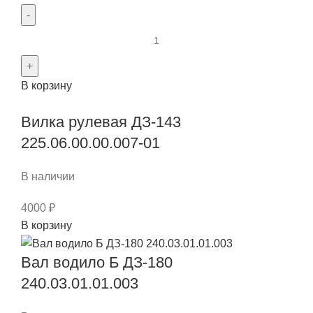
Количество
товара
Вал
В корзину
редуктора
пов
Вилка рулевая ДЗ-143
.отвала
(под
225.06.00.00.007-01
звезд.Z-
8.,16
В наличии
и
4000
₽
16
Количество
В корзину
шлиц)
товара
225.67.09.01.001
Вилка
Вал водило Б ДЗ-180
рулевая
240.03.01.01.003
ДЗ-143
225.06.00.00.007-