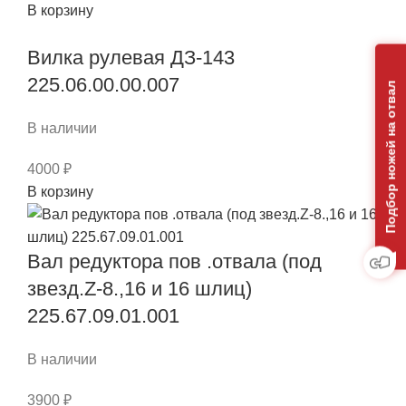
Количество
В корзину
товара
Вилка рулевая ДЗ-143
Вал
264.02.03.02.002
225.06.00.00.007
Подбор ножей на отвал
муфты
сцепления
В наличии
(Д-260)
ДЗ180
4000
₽
Количество
В корзину
товара
Вилка
Вал редуктора пов .отвала (под
рулевая
ДЗ-143
звезд.Z-8.,16 и 16 шлиц)
225.06.00.00.007
225.67.09.01.001
В наличии
3900
₽