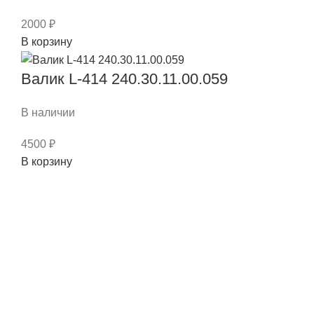
2000
₽
Количество
В корзину
товара
Втулка
Валик L-414 240.30.11.00.059
225.07.00.00.029
червячного
В наличии
вала
4500
₽
РПО
Количество
В корзину
(муфта)
товара
ДЗ-143/180,
Валик
ГС-14.02
L-
414
240.30.11.00.059