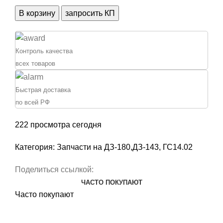
Количество
В корзину
запросить КП
товара
Тяга
поперечная
Контроль качества
ДЗ-143
всех товаров
225.56.16.00.000
Быстрая доставка
по всей РФ
222
просмотра сегодня
Категория:
Запчасти на ДЗ-180,ДЗ-143, ГС14.02
Поделиться ссылкой:
ЧАСТО ПОКУПАЮТ
Часто покупают