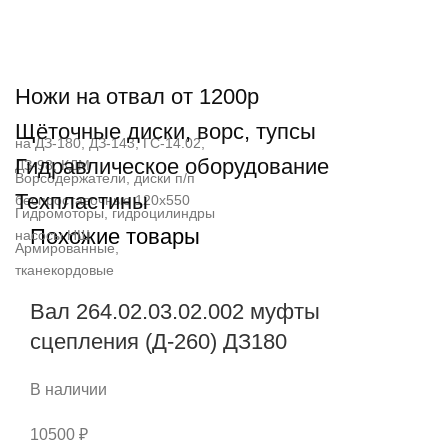
Ножи на отвал от 1200р
Щёточные диски, ворс, тупсы
на ДЗ-180, ДЗ-143, ГС-14.02,
Гидравлическое оборудование
ДЗ-98, КДМ
Ворсодержатели, диски п/п
Техпластины
беспроставочные 120х550
Гидромоторы, гидроцилиндры
Похожие товары
насосы НШ
Армированные,
тканекордовые
Вал 264.02.03.02.002 муфты
сцепления (Д-260) ДЗ180
В наличии
10500
₽