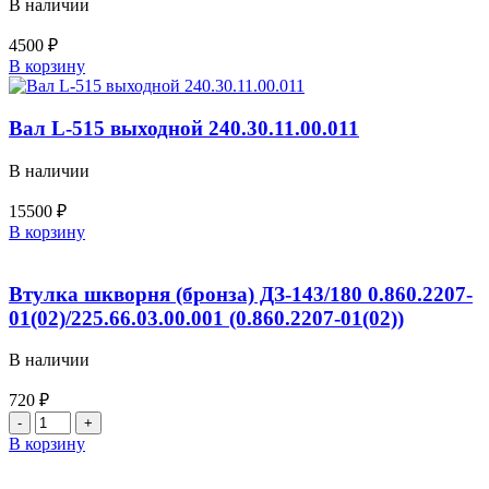
В наличии
/
225.07.01.00.001
4500
₽
/
Количество
В корзину
большой
товара
248.07.01.00.001
Валик
L-
Вал L-515 выходной 240.30.11.00.011
414
240.30.11.00.059
В наличии
15500
₽
Количество
В корзину
товара
Вал
L-
Втулка шкворня (бронза) ДЗ-143/180 0.860.2207-
515
01(02)/225.66.03.00.001 (0.860.2207-01(02))
выходной
240.30.11.00.011
В наличии
720
₽
Количество
товара
В корзину
Втулка
шкворня