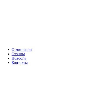
О компании
Отзывы
Новости
Контакты
Сервис
Производство ножей на отвал
Производство п/п дисков
Плазменная резка металла