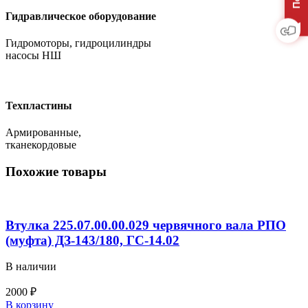
Гидравлическое оборудование
Гидромоторы, гидроцилиндры
насосы НШ
Техпластины
Армированные,
тканекордовые
Похожие товары
Втулка 225.07.00.00.029 червячного вала РПО
(муфта) ДЗ-143/180, ГС-14.02
В наличии
2000
₽
Количество
В корзину