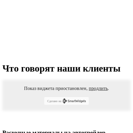
(бронза)
ДЗ-143/180
0.860.2207-
01(02)/225.66.03.00.001
(0.860.2207-
01(02))
Что говорят наши клиенты
Показ виджета приостановлен,
продлить
.
Сделано на
Расходные материалы на автогрейдер