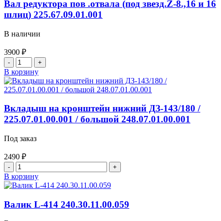
240.30.11.00.043
Вал редуктора пов .отвала (под звезд.Z-8.,16 и 16
шлиц) 225.67.09.01.001
В наличии
3900
₽
Количество
товара
В корзину
Вал
редуктора
пов
.отвала
Вкладыш на кронштейн нижний ДЗ-143/180 /
(под
225.07.01.00.001 / большой 248.07.01.00.001
звезд.Z-
8.,16
Под заказ
и
16
2490
₽
шлиц)
Количество
225.67.09.01.001
товара
В корзину
Вкладыш
на
кронштейн
Валик L-414 240.30.11.00.059
нижний
ДЗ-143/180