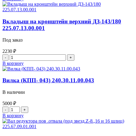
товара
Втулка
225.07.00.00.029
червячного
Вкладыш на кронштейн верхний ДЗ-143/180
вала
225.07.13.00.001
РПО
(муфта)
Под заказ
ДЗ-143/180,
ГС-14.02
2230
₽
Количество
товара
В корзину
Вкладыш
на
кронштейн
Вилка (КПП- 043) 240.30.11.00.043
верхний
ДЗ-143/180
В наличии
225.07.13.00.001
5000
₽
Количество
товара
В корзину
Вилка
(КПП-
043)