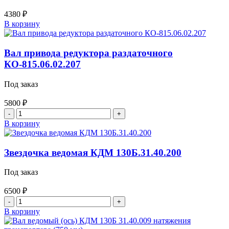
устройства
4380
₽
транспортера
Количество
В корзину
товара
Звездочка
ведомая
Вал привода редуктора раздаточного
КДМ-130Б
КО-815.06.02.207
11.12.000
Z-
Под заказ
14
,
5800
₽
d-
Количество
45
товара
В корзину
(со
Вал
втулкой)
привода
редуктора
Звездочка ведомая КДМ 130Б.31.40.200
раздаточного
КО-815.06.02.207
Под заказ
6500
₽
Количество
товара
В корзину
Звездочка
ведомая