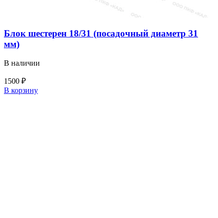
Блок шестерен 18/31 (посадочный диаметр 31
мм)
В наличии
1500
₽
Количество
В корзину
товара
Блок
шестерен
18/31
(посадочный
диаметр
31
мм)