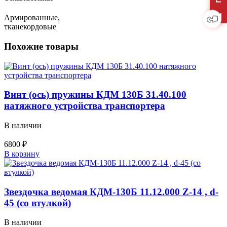
Армированные,
тканекордовые
Похожие товары
Винт (ось) пружины КДМ 130Б 31.40.100
натяжного устройства транспортера
В наличии
6800
₽
Количество
В корзину
товара
Винт
(ось)
пружины
Звездочка ведомая КДМ-130Б 11.12.000 Z-14 , d-
КДМ
45 (со втулкой)
130Б
31.40.100
В наличии
натяжного