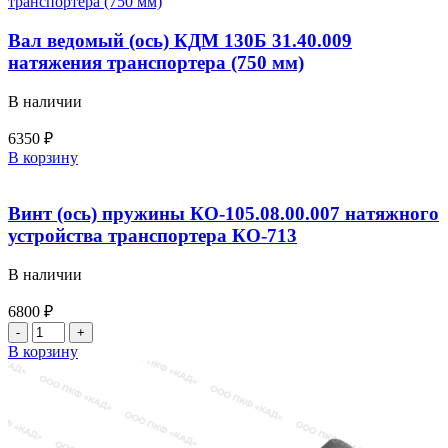
КДМ
130Б.31.40.200
Вал ведомый (ось) КДМ 130Б 31.40.009
натяжения транспортера (750 мм)
В наличии
6350
₽
Количество
В корзину
товара
Вал
ведомый
Винт (ось) пружины КО-105.08.00.007 натяжного
(ось)
устройства транспортера КО-713
КДМ
130Б
В наличии
31.40.009
натяжения
6800
₽
транспортера
Количество
(750
товара
В корзину
мм)
Винт
(ось)
пружины
КО-105.08.00.007
натяжного