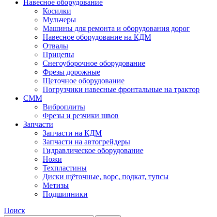
Навесное оборудование
Косилки
Мульчеры
Машины для ремонта и оборудования дорог
Навесное оборудование на КДМ
Отвалы
Прицепы
Снегоуборочное оборудование
Фрезы дорожные
Щеточное оборудование
Погрузчики навесные фронтальные на трактор
СММ
Виброплиты
Фрезы и резчики швов
Запчасти
Запчасти на КДМ
Запчасти на автогрейдеры
Гидравлическое оборудование
Ножи
Техпластины
Диски щёточные, ворс, подкат, тупсы
Метизы
Подшипники
Поиск