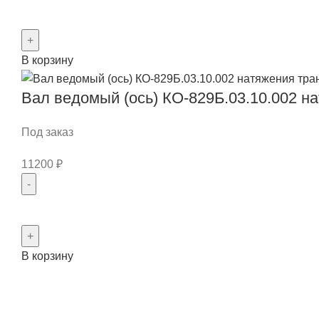
Количество
товара
Звездочка
В корзину
ведомая
КДМ
Вал ведомый (ось) КО-829Б.03.10.002 н
130Б.31.40.200
Под заказ
11200
₽
Количество
товара
Вал
В корзину
ведомый
(ось)
КО-829Б.03.10.002
натяжения