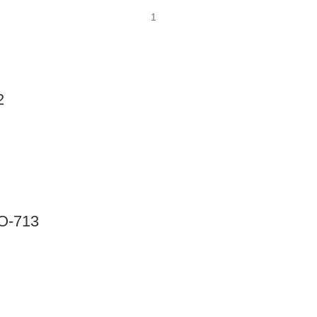
2
О-713