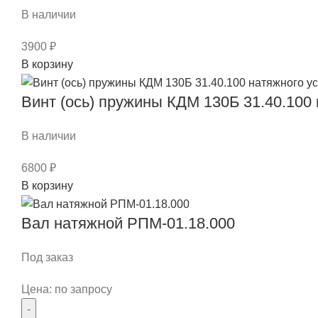
В наличии
3900
₽
Количество
В корзину
товара
Звездочка
Винт (ось) пружины КДМ 130Б 31.40.100
ведомая
АКПМЗ-800.800
В наличии
Z-
6800
₽
16
Количество
В корзину
товара
Винт
Вал натяжной РПМ-01.18.000
(ось)
пружины
Под заказ
КДМ
Цена: по запросу
130Б
31.40.100