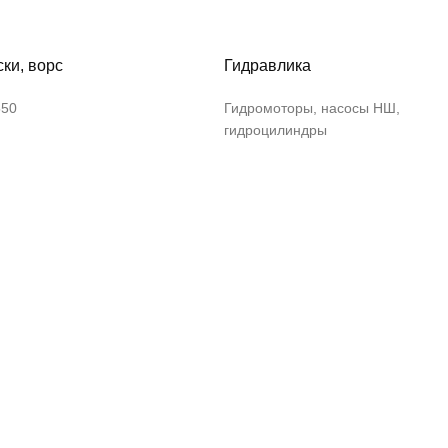
ки, ворс
Гидравлика
550
Гидромоторы, насосы НШ,
гидроцилиндры