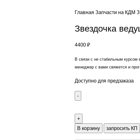
Главная
Запчасти на КДМ
З
Звездочка веду
4400
₽
В связи с не стабильным курсом 
менеджер с вами свяжется и прог
Доступно для предзаказа
Количество
товара
Звездочка
ведущая
В корзину
запросить КП
КДМ130Б-11.01.00