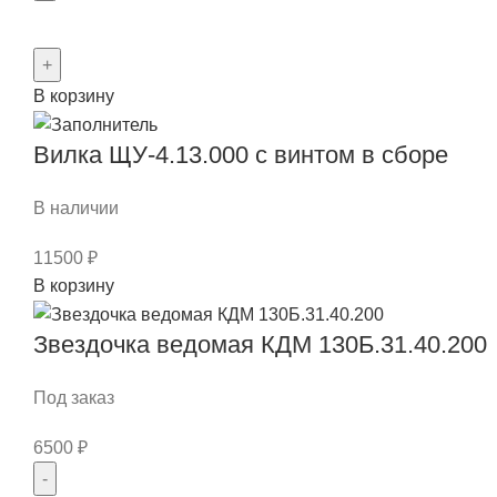
Количество
товара
Вал
В корзину
насоса
4К-6ПМ
Вилка ЩУ-4.13.000 с винтом в сборе
(D=35мм,
d=25мм)
КО-713
В наличии
11500
₽
Количество
В корзину
товара
Вилка
Звездочка ведомая КДМ 130Б.31.40.200
ЩУ-4.13.000
с
Под заказ
винтом
6500
₽
в
сборе