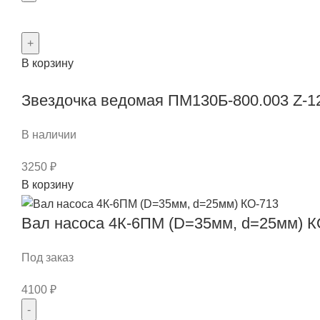
натяжного
Количество
устройства
товара
транспортера
Вал
В корзину
натяжной
РПМ-01.18.000
Звездочка ведомая ПМ130Б-800.003 Z-1
В наличии
3250
₽
Количество
В корзину
товара
Звездочка
Вал насоса 4К-6ПМ (D=35мм, d=25мм) К
ведомая
ПМ130Б-800.003
Под заказ
Z-
4100
₽
12