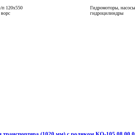
/п 120х550
Гидромоторы, насос
 ворс
гидроцилиндры
 транспортера (1020 мм) с роликом КО-105.08.00.0