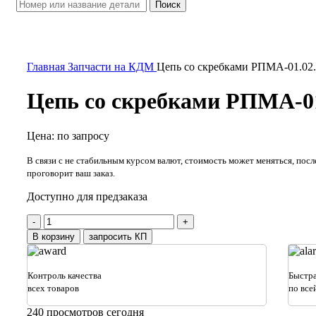
Поиск
Увеличить
Главная
Запчасти на КДМ
Цепь со скребками РПМА-01.02
Цепь со скребками РПМА-01
Цена: по запросу
В связи с не стабильным курсом валют, стоимость может меняться, посл
проговорит ваш заказ.
Доступно для предзаказа
Количество
товара
В корзину
запросить КП
Цепь
со
скребками
Контроль качества
Быстра
РПМА-01.02.000
всех товаров
по все
240
просмотров сегодня