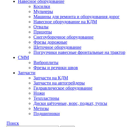
Навесное оборудование
Косилки
Мульчеры
Машины для ремонта и оборудования дорог
Навесное оборудование на КДМ
Отвалы
Прицепы
Снегоуборочное оборудование
Фрезы дорожные
Щеточное оборудование
Погрузчики навесные фронтальные на трактор
СММ
Виброплиты
Фрезы и резчики швов
Запчасти
Запчасти на КДМ
Запчасти на автогрейдеры
Гидравлическое оборудование
Ножи
Техпластины
Диски щёточные, ворс, подкат, тупсы
Метизы
Подшипники
Поиск