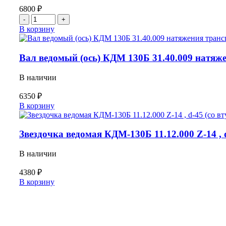
6800
₽
Количество
товара
В корзину
Винт
(ось)
пружины
Вал ведомый (ось) КДМ 130Б 31.40.009 натяже
КО-815.43.00.001
натяжного
В наличии
устройства
с
6350
₽
пружиной
Количество
В корзину
КО-105.08.00.005
товара
в
Вал
сборе
ведомый
Звездочка ведомая КДМ-130Б 11.12.000 Z-14 , d
(ось)
КДМ
В наличии
130Б
31.40.009
4380
₽
натяжения
Количество
В корзину
транспортера
товара
(750
Звездочка
мм)
ведомая
КДМ-130Б