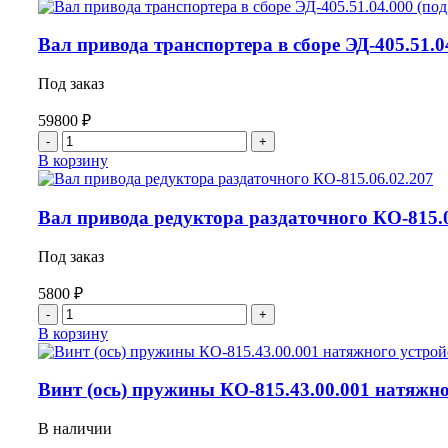
Вал
ролика
насоса
НЦ60/125А
Вал привода транспортера в сборе ЭД-405.51.0
колеса
рабочего
Под заказ
(L=320мм)
59800
₽
Количество
товара
В корзину
Вал
привода
транспортера
Вал привода редуктора раздаточного КО-815.0
в
сборе
Под заказ
ЭД-405.51.04.000
(под
5800
₽
ГВУ)
Количество
товара
В корзину
Вал
привода
редуктора
Винт (ось) пружины КО-815.43.00.001 натяжно
раздаточного
КО-815.06.02.207
В наличии