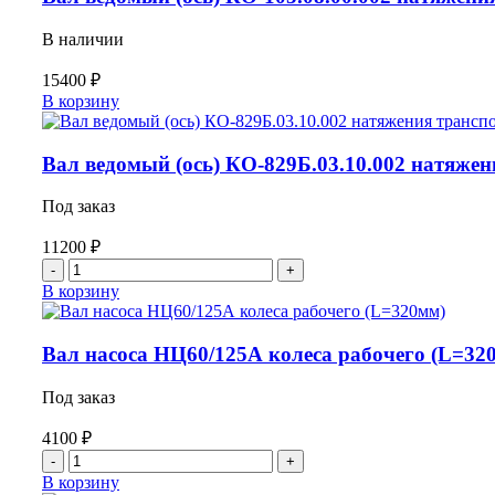
В наличии
15400
₽
Количество
В корзину
товара
Вал
ведомый
Вал ведомый (ось) КО-829Б.03.10.002 натяжен
(ось)
КО-105.08.00.002
Под заказ
натяжения
транспортера
11200
₽
(1020
Количество
мм)
товара
В корзину
с
Вал
роликом
ведомый
КО-105.08.00.006
(ось)
Вал насоса НЦ60/125А колеса рабочего (L=32
в
КО-829Б.03.10.002
сбор
натяжения
Под заказ
транспортера
(1050
4100
₽
мм)
Количество
под
товара
В корзину
два