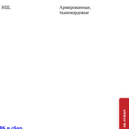
ы НШ,
Армированные,
тканекордовые
06 в сбор