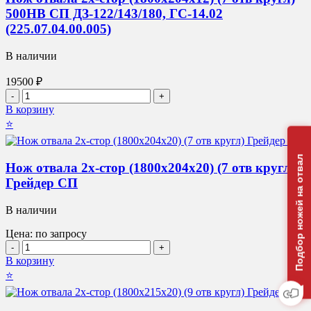
(5
500HB СП ДЗ-122/143/180, ГС-14.02
отв
кругл)
(225.07.04.00.005)
500HB
СП
В наличии
КДМ
19500
₽
Количество
товара
В корзину
Нож
⭐
отвала
2х-
стор
Подбор ножей на отвал
Нож отвала 2х-стор (1800х204х20) (7 отв кругл)
(1800х204х12)
Грейдер СП
(7
отв
кругл)
В наличии
500HB
СП
Цена: по запросу
ДЗ-122/143/180,
Количество
ГС-14.02
товара
В корзину
(225.07.04.00.005)
Нож
⭐
отвала
2х-
стор