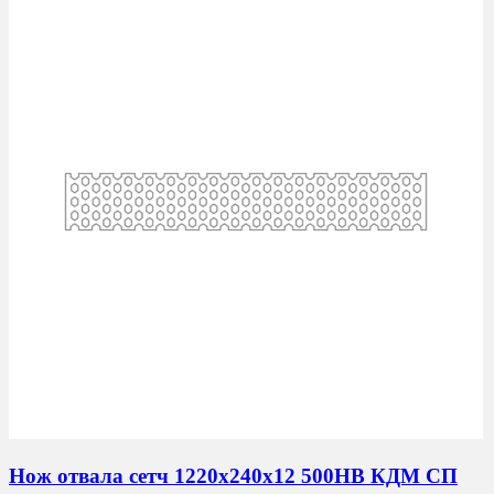
(980х254х20)
(7
отв
кругл
болт
М20)
500HB
СП
ДЗ-98
НО
(067.55.11.004-
01)
Нож отвала сетч 1220х240х12 500HB КДМ СП