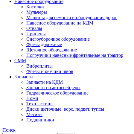
Навесное оборудование
Косилки
Мульчеры
Машины для ремонта и оборудования дорог
Навесное оборудование на КДМ
Отвалы
Прицепы
Снегоуборочное оборудование
Фрезы дорожные
Щеточное оборудование
Погрузчики навесные фронтальные на трактор
СММ
Виброплиты
Фрезы и резчики швов
Запчасти
Запчасти на КДМ
Запчасти на автогрейдеры
Гидравлическое оборудование
Ножи
Техпластины
Диски щёточные, ворс, подкат, тупсы
Метизы
Подшипники
Поиск