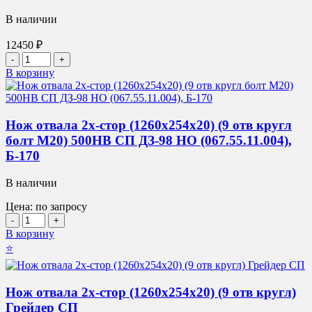
кругл)
ст
В наличии
65Г
СП
12450
₽
КДМ
Количество
товара
В корзину
Нож
отвала
2х-
стор
Нож отвала 2х-стор (1260х254х20) (9 отв кругл
(1220х200х12)
болт М20) 500HB СП ДЗ-98 НО (067.55.11.004),
(4
Б-170
отв
кругл)
В наличии
500HB
СП
Цена: по запросу
КДМ
Количество
товара
В корзину
Нож
⭐
отвала
2х-
стор
Нож отвала 2х-стор (1260х254х20) (9 отв кругл)
(1260х254х20)
Грейдер СП
(9