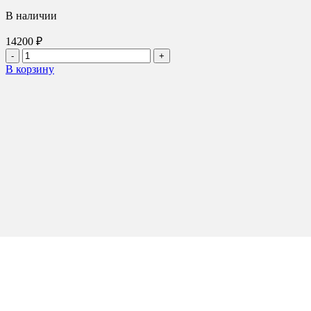
В наличии
14200
₽
Количество
товара
В корзину
Нож
отвала
сетч
1220х240х12
500HB
КДМ
СП