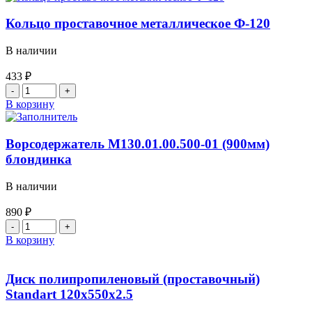
металлический
120х550
Кольцо проставочное металлическое Ф-120
с
МС
В наличии
433
₽
Количество
товара
В корзину
Кольцо
проставочное
металлическое
Ворсодержатель М130.01.00.500-01 (900мм)
Ф-120
блондинка
В наличии
890
₽
Количество
товара
В корзину
Ворсодержатель
М130.01.00.500-
01
Диск полипропиленовый (проставочный)
(900мм)
Standart 120х550х2.5
блондинка