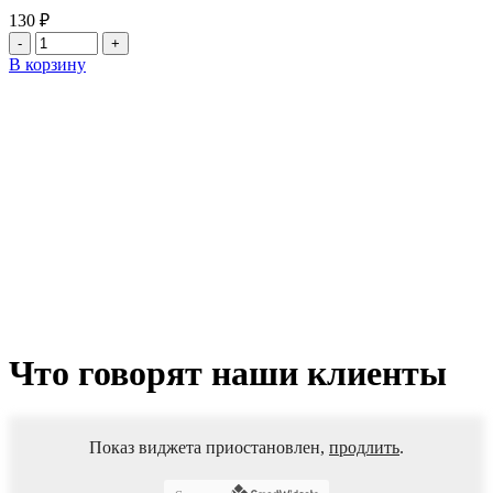
130
₽
Количество
товара
В корзину
Диск
полипропиленовый
(проставочный)
Standart
120х550х3.5
Что говорят наши клиенты
Показ виджета приостановлен,
продлить
.