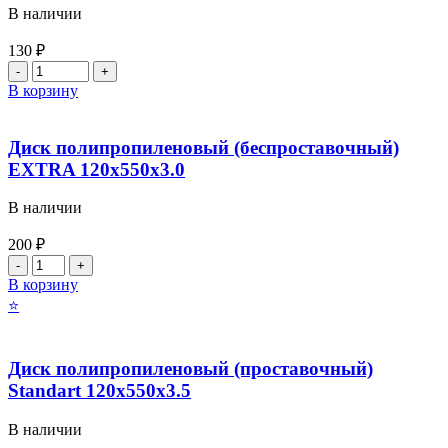
В наличии
130
₽
Количество
товара
В корзину
Диск
полипропиленовый
(проставочный)
Диск полипропиленовый (беспроставочный)
Standart
EXTRA 120х550х3.0
120х550х2.5
В наличии
200
₽
Количество
товара
В корзину
Диск
⭐
полипропиленовый
(беспроставочный)
EXTRA
Диск полипропиленовый (проставочный)
120х550х3.0
Standart 120х550х3.5
В наличии