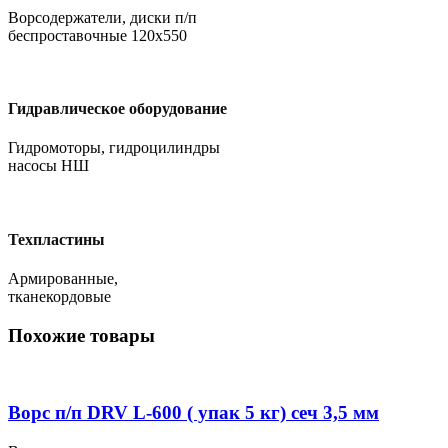
Ворсодержатели, диски п/п
беспроставочные 120х550
Гидравлическое оборудование
Гидромоторы, гидроцилиндры
насосы НШ
Техпластины
Армированные,
тканекордовые
Похожие товары
Ворс п/п DRV L-600 ( упак 5 кг) сеч 3,5 мм