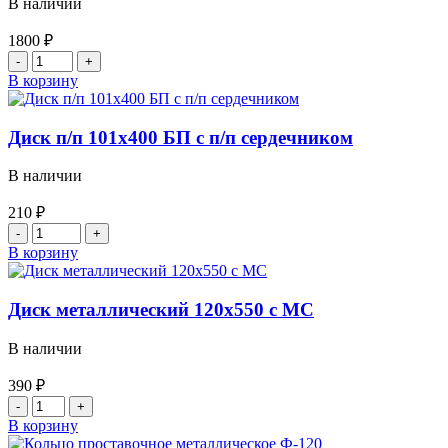
В наличии
1800
₽
Количество
товара
В корзину
Ворс
п/
п
Диск п/п 101х400 БП с п/п сердечником
DRV
L-
В наличии
600
(
210
₽
упак
Количество
5
товара
В корзину
кг)
Диск
сеч
п/
3,5
п
Диск металлический 120х550 с МС
мм
101х400
БП
В наличии
с
п/
390
₽
п
Количество
сердечником
товара
В корзину
Диск