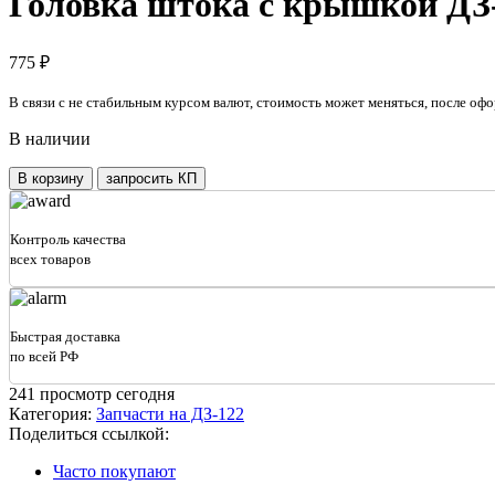
Головка штока с крышкой ДЗ-1
775
₽
В связи с не стабильным курсом валют, стоимость может меняться, после офо
В наличии
Количество
В корзину
запросить КП
товара
Головка
штока
Контроль качества
с
всех товаров
крышкой
ДЗ-122
557-
1.08.07.001
Быстрая доставка
по всей РФ
241
просмотр сегодня
Категория:
Запчасти на ДЗ-122
Поделиться ссылкой:
Часто покупают