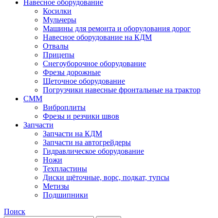
Навесное оборудование
Косилки
Мульчеры
Машины для ремонта и оборудования дорог
Навесное оборудование на КДМ
Отвалы
Прицепы
Снегоуборочное оборудование
Фрезы дорожные
Щеточное оборудование
Погрузчики навесные фронтальные на трактор
СММ
Виброплиты
Фрезы и резчики швов
Запчасти
Запчасти на КДМ
Запчасти на автогрейдеры
Гидравлическое оборудование
Ножи
Техпластины
Диски щёточные, ворс, подкат, тупсы
Метизы
Подшипники
Поиск