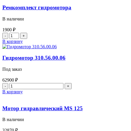
MR
100
Ремкомплект гидромотора
CM
В наличии
1900
₽
Количество
товара
В корзину
Ремкомплект
гидромотора
Гидромотор 310.56.00.06
Под заказ
62900
₽
Количество
товара
В корзину
Гидромотор
310.56.00.06
Мотор гидравлический MS 125
В наличии
32870
₽