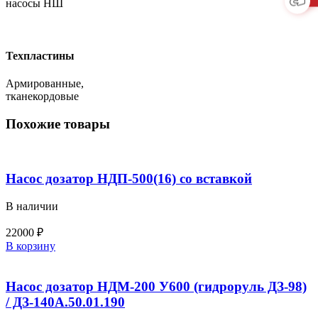
насосы НШ
Техпластины
Армированные,
тканекордовые
Похожие товары
Насос дозатор НДП-500(16) со вставкой
В наличии
22000
₽
Количество
В корзину
товара
Насос
дозатор
Насос дозатор НДМ-200 У600 (гидроруль ДЗ-98)
НДП-500(16)
/ ДЗ-140А.50.01.190
со