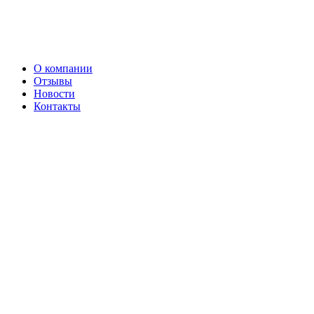
О компании
Отзывы
Новости
Контакты
Сервис
Производство ножей на отвал
Производство п/п дисков
Плазменная резка металла
Лизинг
Доставка
Оплата
Обмен и возврат