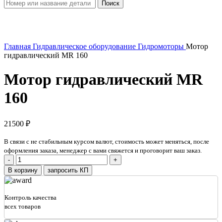
Поиск
Увеличить
Главная
Гидравлическое оборудование
Гидромоторы
Мотор
гидравлический MR 160
Мотор гидравлический MR
160
21500
₽
В связи с не стабильным курсом валют, стоимость может меняться, после
оформления заказа, менеджер с вами свяжется и проговорит ваш заказ.
Количество
товара
В корзину
запросить КП
Мотор
гидравлический
MR
Контроль качества
160
всех товаров