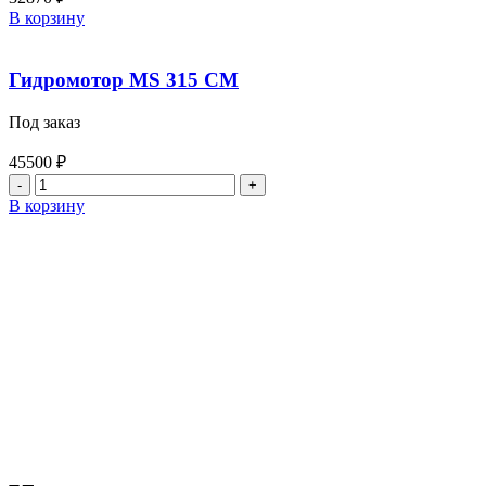
Количество
В корзину
товара
Мотор
гидравлический
Гидромотор MS 315 CM
MS
125
Под заказ
45500
₽
Количество
товара
В корзину
Гидромотор
MS
315
CM