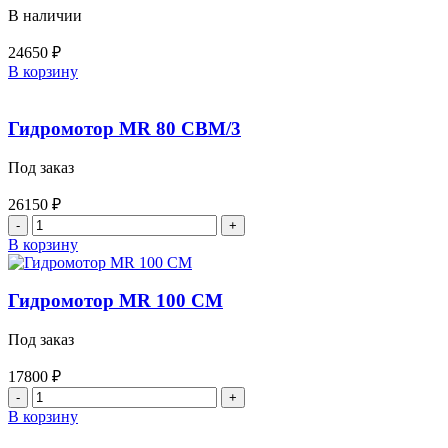
вставкой
В наличии
24650
₽
Количество
В корзину
товара
Насос
дозатор
Гидромотор MR 80 CBM/3
НДМ-200
У600
Под заказ
(гидроруль
ДЗ-98)
26150
₽
/
Количество
ДЗ-140А.50.01.190
товара
В корзину
Гидромотор
MR
80
Гидромотор MR 100 CM
CBM/3
Под заказ
17800
₽
Количество
товара
В корзину
Гидромотор