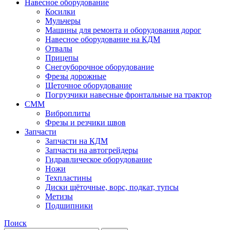
Навесное оборудование
Косилки
Мульчеры
Машины для ремонта и оборудования дорог
Навесное оборудование на КДМ
Отвалы
Прицепы
Снегоуборочное оборудование
Фрезы дорожные
Щеточное оборудование
Погрузчики навесные фронтальные на трактор
СММ
Виброплиты
Фрезы и резчики швов
Запчасти
Запчасти на КДМ
Запчасти на автогрейдеры
Гидравлическое оборудование
Ножи
Техпластины
Диски щёточные, ворс, подкат, тупсы
Метизы
Подшипники
Поиск