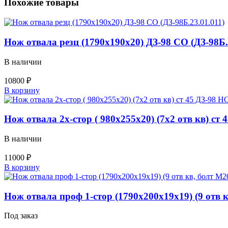
Похожие товары
Нож отвала резц (1790х190х20) ДЗ-98 СО (ДЗ-98Б.
В наличии
10800
₽
Количество
В корзину
товара
Нож
отвала
Нож отвала 2х-стор ( 980х255х20) (7х2 отв кв) ст 4
резц
(1790х190х20)
В наличии
ДЗ-98
СО
11000
₽
(ДЗ-98Б.23.01.011)
Количество
В корзину
товара
Нож
отвала
Нож отвала проф 1-стор (1790х200х19х19) (9 отв 
2х-
стор
Под заказ
(