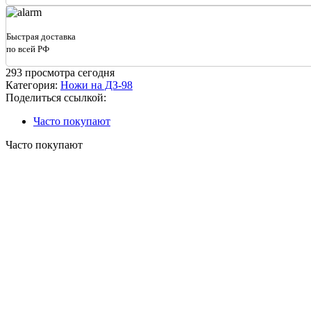
(нов.
обр)
левый
Быстрая доставка
ДЗ-98В.34.00.401-
по всей РФ
01
/
293
просмотра сегодня
А120.34.14.001-
Категория:
Ножи на ДЗ-98
01
Поделиться ссылкой:
(литье
35ГЛ)
Часто покупают
Часто покупают