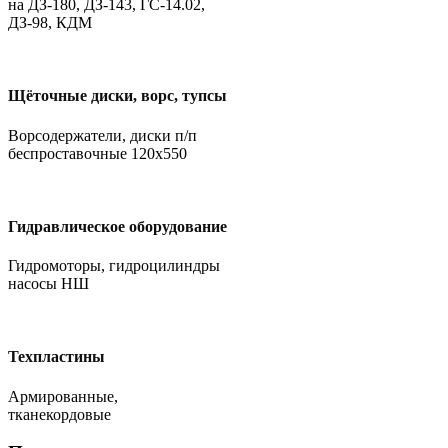
на ДЗ-180, ДЗ-143, ГС-14.02,
ДЗ-98, КДМ
Щёточные диски, ворс, тупсы
Ворсодержатели, диски п/п
беспроставочные 120х550
Гидравлическое оборудование
Гидромоторы, гидроцилиндры
насосы НШ
Техпластины
Армированные,
тканекордовые