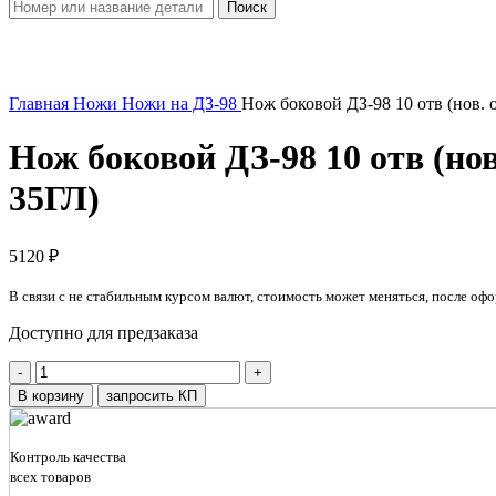
Поиск
Увеличить
Главная
Ножи
Ножи на ДЗ-98
Нож боковой ДЗ-98 10 отв (нов. о
Нож боковой ДЗ-98 10 отв (нов.
35ГЛ)
5120
₽
В связи с не стабильным курсом валют, стоимость может меняться, после офо
Доступно для предзаказа
Количество
товара
В корзину
запросить КП
Нож
боковой
ДЗ-98
Контроль качества
10
всех товаров
отв