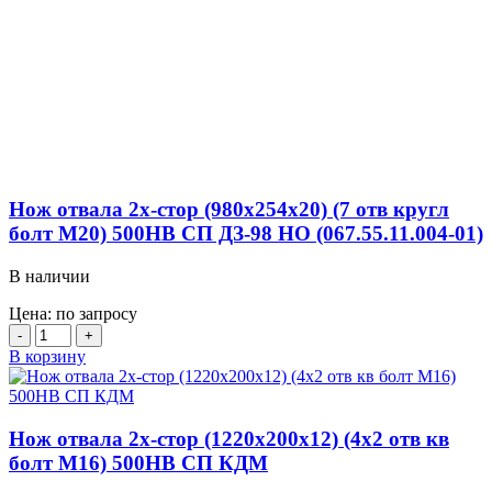
Нож отвала 2х-стор (980х254х20) (7 отв кругл
болт М20) 500HB СП ДЗ-98 НО (067.55.11.004-01)
В наличии
Цена: по запросу
Количество
товара
В корзину
Нож
отвала
2х-
стор
Нож отвала 2х-стор (1220х200х12) (4х2 отв кв
(980х254х20)
болт М16) 500HB СП КДМ
(7
отв