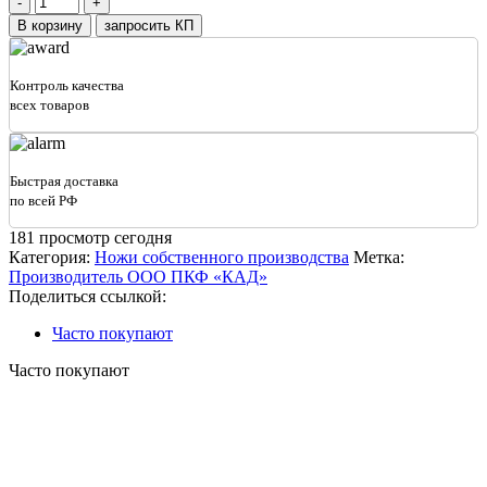
товара
В корзину
запросить КП
Нож
отвала
2х-
Контроль качества
стор
всех товаров
(1220х180х12)
(4
отв
кругл)
Быстрая доставка
ст
по всей РФ
65Г
СП
181
просмотр сегодня
КДМ
Категория:
Ножи собственного производства
Метка:
Производитель ООО ПКФ «КАД»
Поделиться ссылкой:
Часто покупают
Часто покупают