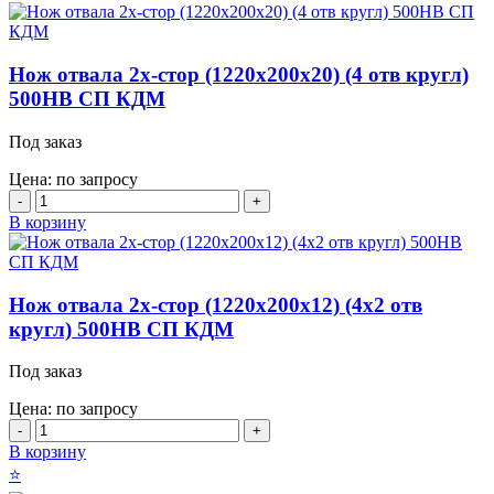
Нож отвала 2х-стор (1220х200х20) (4 отв кругл)
500HB СП КДМ
Под заказ
Цена: по запросу
Количество
товара
В корзину
Нож
отвала
2х-
стор
Нож отвала 2х-стор (1220х200х12) (4х2 отв
(1220х200х20)
кругл) 500HB СП КДМ
(4
отв
Под заказ
кругл)
500HB
Цена: по запросу
СП
Количество
КДМ
товара
В корзину
Нож
⭐
отвала