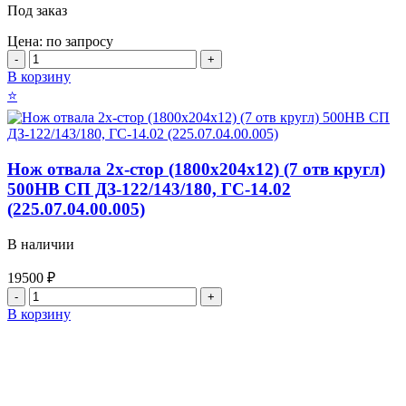
Под заказ
кругл
болт
Цена: по запросу
М20)
Количество
500HB
товара
В корзину
СП
Нож
⭐
ДЗ-98
отвала
НО
2х-
(067.55.11.004-
стор
01)
(1220х200х12)
Нож отвала 2х-стор (1800х204х12) (7 отв кругл)
(4х2
500HB СП ДЗ-122/143/180, ГС-14.02
отв
кв
(225.07.04.00.005)
болт
М16)
В наличии
500HB
СП
19500
₽
КДМ
Количество
товара
В корзину
Нож
отвала
2х-
стор
(1800х204х12)