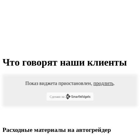
(7
отв
кругл)
500HB
СП
ДЗ-122/143/180,
ГС-14.02
(225.07.04.00.005)
Что говорят наши клиенты
Показ виджета приостановлен,
продлить
.
Сделано на
Расходные материалы на автогрейдер