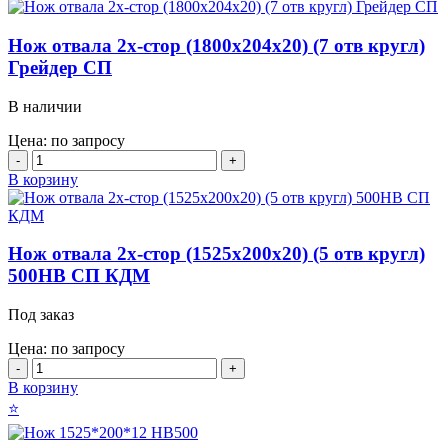
2х-
стор
Нож отвала 2х-стор (1800х204х20) (7 отв кругл)
(1220х200х12)
Грейдер СП
(4х2
отв
кругл)
В наличии
500HB
СП
Цена: по запросу
КДМ
Количество
товара
В корзину
Нож
отвала
2х-
стор
Нож отвала 2х-стор (1525х200х20) (5 отв кругл)
(1800х204х20)
500HB СП КДМ
(7
отв
Под заказ
кругл)
Грейдер
Цена: по запросу
СП
Количество
товара
В корзину
Нож
⭐
отвала
2х-