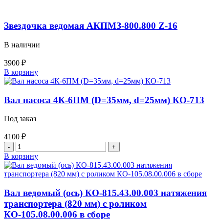
Звездочка ведомая АКПМЗ-800.800 Z-16
В наличии
3900
₽
Количество
В корзину
товара
Звездочка
ведомая
Вал насоса 4К-6ПМ (D=35мм, d=25мм) КО-713
АКПМЗ-800.800
Z-
Под заказ
16
4100
₽
Количество
товара
В корзину
Вал
насоса
4К-6ПМ
(D=35мм,
Вал ведомый (ось) КО-815.43.00.003 натяжения
d=25мм)
транспортера (820 мм) с роликом
КО-713
КО-105.08.00.006 в сборе