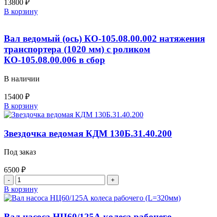
13800
₽
Количество
В корзину
товара
Вал
ведущий
Вал ведомый (ось) КО-105.08.00.002 натяжения
ЭД-226.51.04.004/
транспортера (1020 мм) с роликом
КДМ-130Б.30.22.004
КО-105.08.00.006 в сбор
привода
транспортера
В наличии
(823
мм)
15400
₽
Количество
В корзину
товара
Вал
ведомый
Звездочка ведомая КДМ 130Б.31.40.200
(ось)
КО-105.08.00.002
Под заказ
натяжения
транспортера
6500
₽
(1020
Количество
мм)
товара
В корзину
с
Звездочка
роликом
ведомая
КО-105.08.00.006
КДМ
Вал насоса НЦ60/125А колеса рабочего