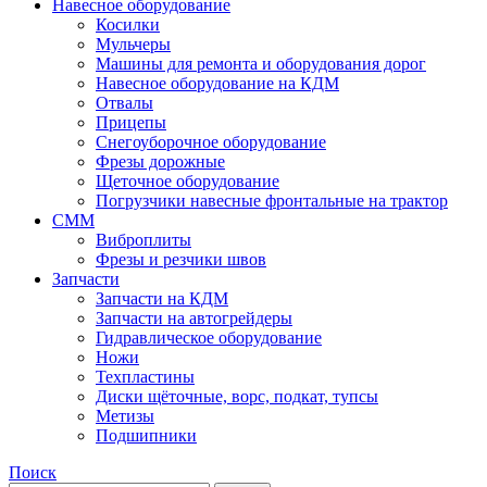
Навесное оборудование
Косилки
Мульчеры
Машины для ремонта и оборудования дорог
Навесное оборудование на КДМ
Отвалы
Прицепы
Снегоуборочное оборудование
Фрезы дорожные
Щеточное оборудование
Погрузчики навесные фронтальные на трактор
СММ
Виброплиты
Фрезы и резчики швов
Запчасти
Запчасти на КДМ
Запчасти на автогрейдеры
Гидравлическое оборудование
Ножи
Техпластины
Диски щёточные, ворс, подкат, тупсы
Метизы
Подшипники
Поиск