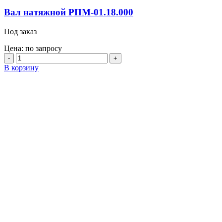
Вал натяжной РПМ-01.18.000
Под заказ
Цена: по запросу
Количество
товара
В корзину
Вал
натяжной
РПМ-01.18.000