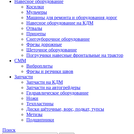
Навесное оборудование
Косилки
Мульчеры
Машины для ремонта и оборудования дорог
Навесное оборудование на КДМ
Отвалы
Прицепы
Снегоуборочное оборудование
Фрезы дорожные
Щеточное оборудование
Погрузчики навесные фронтальные на трактор
СММ
Виброплиты
Фрезы и резчики швов
Запчасти
Запчасти на КДМ
Запчасти на автогрейдеры
Гидравлическое оборудование
Ножи
Техпластины
Диски щёточные, ворс, подкат, тупсы
Метизы
Подшипники
Поиск