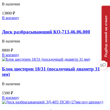
В наличии
13800
₽
Количество
Подбор ножей на отвал
В корзину
товара
Вал
ведущий
Диск разбрасывающий КО-713.46.06.000
ЭД-226.51.04.004/
КДМ-130Б.30.22.004
В наличии
привода
транспортера
8800
₽
(823
Количество
В корзину
мм)
товара
Диск
разбрасывающий
Блок шестерен 18/31 (посадочный диаметр 31
КО-713.46.06.000
мм)
В наличии
1500
₽
Количество
В корзину
товара
Блок