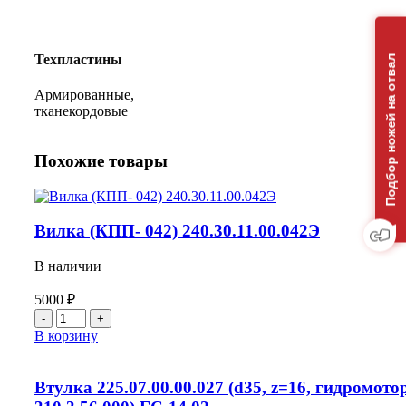
Техпластины
Подбор ножей на отвал
Армированные,
тканекордовые
Похожие товары
Вилка (КПП- 042) 240.30.11.00.042Э
В наличии
5000
₽
Количество
товара
В корзину
Вилка
(КПП-
042)
Втулка 225.07.00.00.027 (d35, z=16, гидромото
240.30.11.00.042Э