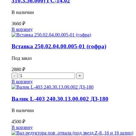
310.3.56.000) ГС-14.02
В наличии
3660
₽
Количество
В корзину
товара
Втулка
225.07.00.00.027
Вставка 250.02.04.00.005-01 (гофра)
(d35,
z=16,
Под заказ
гидромотора
310.3.56.000)
2880
₽
ГС-14.02
Количество
товара
В корзину
Вставка
250.02.04.00.005-
01
Валик L-403 240.30.13.00.002 ДЗ-180
(гофра)
В наличии
4500
₽
Количество
В корзину
товара