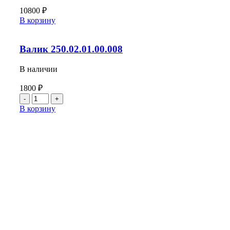
10800
₽
Количество
В корзину
товара
Вал
промежуточный
Валик 250.02.01.00.008
240.30.11.00.030
(030-
В наличии
01)
1800
₽
Количество
товара
В корзину
Валик
250.02.01.00.008