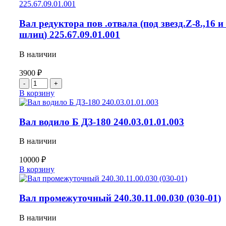
Валик
L-
403
Вал редуктора пов .отвала (под звезд.Z-8.,16 и
240.30.13.00.002
шлиц) 225.67.09.01.001
ДЗ-180
В наличии
3900
₽
Количество
товара
В корзину
Вал
редуктора
пов
Вал водило Б ДЗ-180 240.03.01.01.003
.отвала
(под
В наличии
звезд.Z-
8.,16
10000
₽
и
Количество
В корзину
16
товара
шлиц)
Вал
225.67.09.01.001
водило
Вал промежуточный 240.30.11.00.030 (030-01)
Б
ДЗ-180
В наличии
240.03.01.01.003