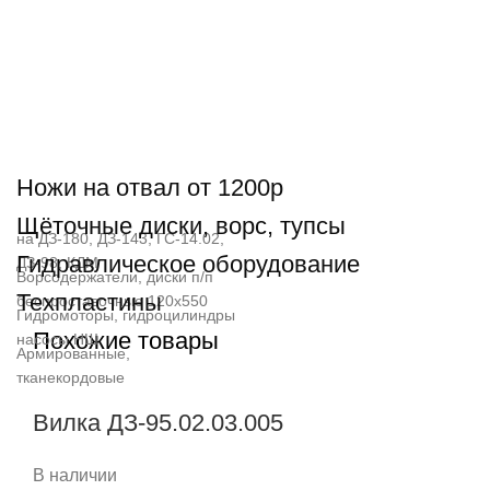
Ножи на отвал от 1200р
Щёточные диски, ворс, тупсы
на ДЗ-180, ДЗ-143, ГС-14.02,
Гидравлическое оборудование
ДЗ-98, КДМ
Ворсодержатели, диски п/п
Техпластины
беспроставочные 120х550
Гидромоторы, гидроцилиндры
Похожие товары
насосы НШ
Армированные,
тканекордовые
Вилка ДЗ-95.02.03.005
В наличии