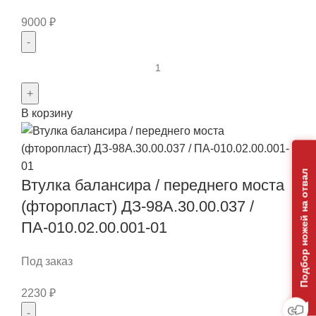
9000
₽
Количество
товара
Вилка
В корзину
ДЗ-95.02.03.005
Подбор ножей на отвал
Втулка балансира / переднего моста
(фторопласт) ДЗ-98А.30.00.037 /
ПА-010.02.00.001-01
Под заказ
2230
₽