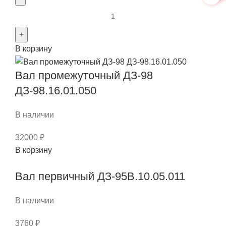
Количество
товара
Втулка
В корзину
балансира
/
Вал промежуточный ДЗ-98
переднего
моста
ДЗ-98.16.01.050
(фторопласт)
ДЗ-98А.30.00.037
В наличии
/
ПА-010.02.00.001-
32000
₽
Количество
01
В корзину
товара
Вал первичный ДЗ-95В.10.05.011
Вал
промежуточный
ДЗ-98
В наличии
ДЗ-98.16.01.050
3760
₽