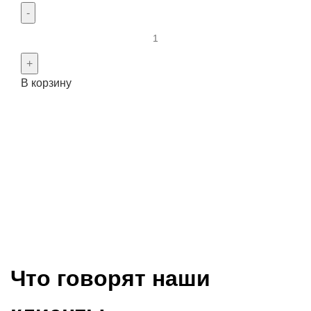
Количество
товара
Вилка
В корзину
ДЗ-98.30.00.040
Что говорят наши