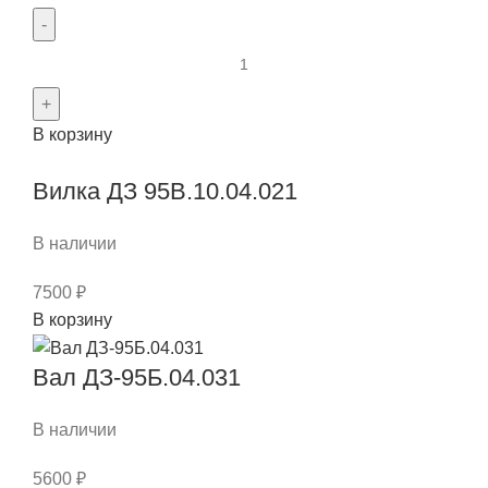
Количество
товара
Вал
В корзину
первичный
ДЗ-95В.10.05.011
Вилка ДЗ 95В.10.04.021
В наличии
7500
₽
Количество
В корзину
товара
Вилка
Вал ДЗ-95Б.04.031
ДЗ
95В.10.04.021
В наличии
5600
₽