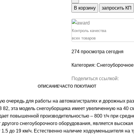
навесной
В корзину
запросить КП
Су
2.5
ОМ
Контроль качества
"Чистая
всех товаров
Работа"
274
просмотра сегодня
Категория:
Снегоуборочное
Поделиться ссылкой:
ОПИСАНИЕ
ЧАСТО ПОКУПАЮТ
 очередь для работы на автомагистралях и дорожных развя
З 82, эта модель снегоуборщика имеет увеличенную на 40 с
ает повышенной производительностью – 800 т/ч при средне
другого снегоуборочного оборудования, является высокая 
 1.5 до 19 км/ч. Естественно наличие ходоуменьшителя на т