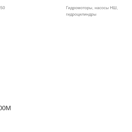
550
Гидромоторы, насосы НШ,
гидроцилиндры
200М