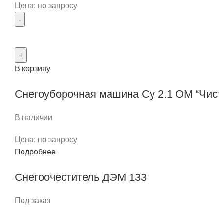
Цена: по запросу
Количество
товара
Снегоочиститель
В корзину
шнекороторный
ФРС
Снегоуборочная машина Су 2.1 ОМ “Чис
200М
В наличии
Цена: по запросу
Подробнее
Снегоочеститель ДЭМ 133
Под заказ