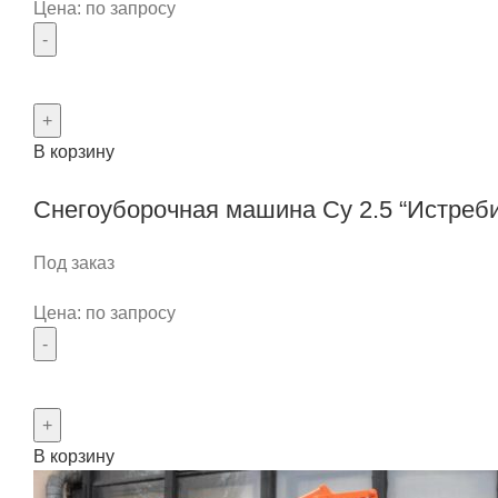
Цена: по запросу
Количество
товара
Снегоочеститель
В корзину
ДЭМ
133
Снегоуборочная машина Су 2.5 “Истреби
Под заказ
Цена: по запросу
Количество
товара
Снегоуборочная
В корзину
машина
Су