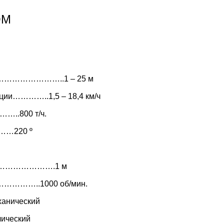
ОМ
р…………………………..1 – 25 м
ции…………..1,5 – 18,4 км/ч
…..800 т/ч.
……220 º
ход…………………….1 м
……………..1000 об/мин.
нический
ический