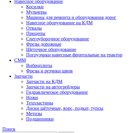
Навесное оборудование
Косилки
Мульчеры
Машины для ремонта и оборудования дорог
Навесное оборудование на КДМ
Отвалы
Прицепы
Снегоуборочное оборудование
Фрезы дорожные
Щеточное оборудование
Погрузчики навесные фронтальные на трактор
СММ
Виброплиты
Фрезы и резчики швов
Запчасти
Запчасти на КДМ
Запчасти на автогрейдеры
Гидравлическое оборудование
Ножи
Техпластины
Диски щёточные, ворс, подкат, тупсы
Метизы
Подшипники
Поиск