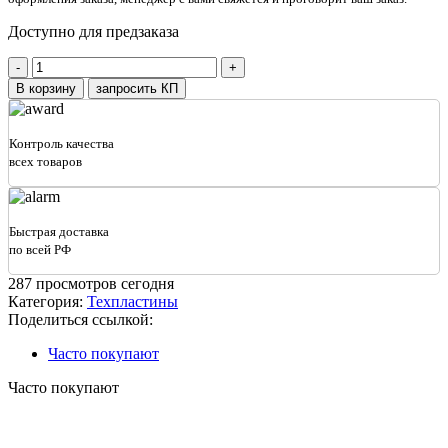
Доступно для предзаказа
Количество
товара
В корзину
запросить КП
Техпластина
снегоочистительная
троссокордная
Контроль качества
1000х250х40
всех товаров
(однорядная
20
тросов
по
Быстрая доставка
7,5
по всей РФ
мм)
287
просмотров сегодня
Категория:
Техпластины
Поделиться ссылкой:
Часто покупают
Часто покупают