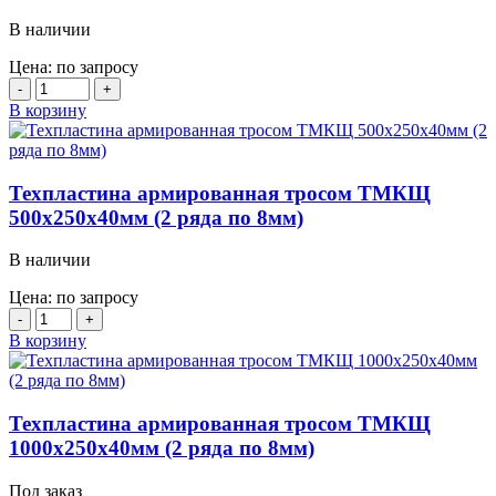
(трос
В наличии
7мм
кол-
Цена: по запросу
во
Количество
тросов
товара
В корзину
20
Техпластина
в
500х250х40
2
(Скребок
ряда)
арм.
Техпластина армированная тросом ТМКЩ
мет.тросом)
500х250х40мм (2 ряда по 8мм)
В наличии
Цена: по запросу
Количество
товара
В корзину
Техпластина
армированная
тросом
ТМКЩ
Техпластина армированная тросом ТМКЩ
500х250х40мм
1000х250х40мм (2 ряда по 8мм)
(2
ряда
Под заказ
по