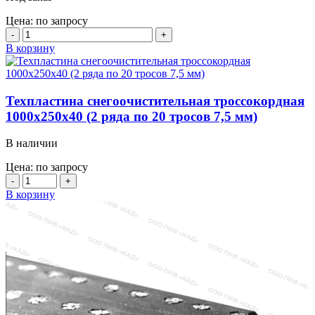
8мм)
Цена: по запросу
Количество
товара
В корзину
Техпластина
армированная
тросом
ТМКЩ
Техпластина снегоочистительная троссокордная
1000х250х40мм
1000х250х40 (2 ряда по 20 тросов 7,5 мм)
(2
ряда
В наличии
по
8мм)
Цена: по запросу
Количество
товара
В корзину
Техпластина
снегоочистительная
троссокордная
1000х250х40
(2
ряда
по
20
тросов