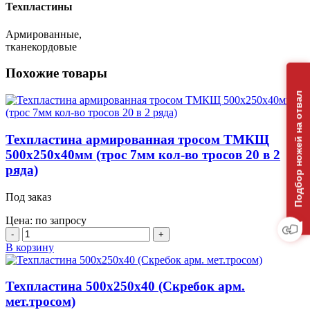
Техпластины
Армированные,
тканекордовые
Похожие товары
Подбор ножей на отвал
Техпластина армированная тросом ТМКЩ
500х250х40мм (трос 7мм кол-во тросов 20 в 2
ряда)
Под заказ
Цена: по запросу
Количество
товара
В корзину
Техпластина
армированная
тросом
Техпластина 500х250х40 (Скребок арм.
ТМКЩ
мет.тросом)
500х250х40мм