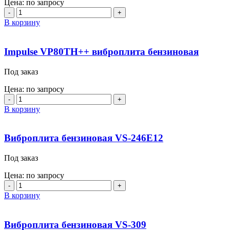
Цена: по запросу
Количество
товара
В корзину
mpulse
VP60TH+
виброплита
Impulse VP80TH++ виброплита бензиновая
бензиновая
Под заказ
Цена: по запросу
Количество
товара
В корзину
Impulse
VP80TH++
виброплита
Виброплита бензиновая VS-246E12
бензиновая
Под заказ
Цена: по запросу
Количество
товара
В корзину
Виброплита
бензиновая
VS-
Виброплита бензиновая VS-309