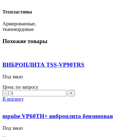
Техпластины
Армированные,
тканекордовые
Похожие товары
ВИБРОПЛИТА TSS-VP90TRS
Под заказ
Цена: по запросу
Количество
товара
В корзину
ВИБРОПЛИТА
TSS-
VP90TRS
mpulse VP60TH+ виброплита бензиновая
Под заказ