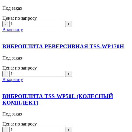
246E12
Под заказ
Цена: по запросу
Количество
товара
В корзину
Виброплита
бензиновая
VS-
ВИБРОПЛИТА РЕВЕРСИВНАЯ TSS-WP170H
309
Под заказ
Цена: по запросу
Количество
товара
В корзину
ВИБРОПЛИТА
РЕВЕРСИВНАЯ
TSS-
ВИБРОПЛИТА TSS-WP50L (КОЛЕСНЫЙ
WP170H
КОМПЛЕКТ)
Под заказ
Цена: по запросу
Количество