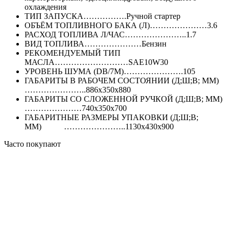
охлаждения
ТИП ЗАПУСКА…………….Ручной стартер
ОБЪЁМ ТОПЛИВНОГО БАКА (Л)…………………3.6
РАСХОД ТОПЛИВА Л/ЧАС…………………..1.7
ВИД ТОПЛИВА…………………Бензин
РЕКОМЕНДУЕМЫЙ ТИП
МАСЛА………………………SAE10W30
УРОВЕНЬ ШУМА (DB/7М)………………….105
ГАБАРИТЫ В РАБОЧЕМ СОСТОЯНИИ (Д;Ш;В; ММ)
…………………..886х350х880
ГАБАРИТЫ СО СЛОЖЕННОЙ РУЧКОЙ (Д;Ш;В; ММ)
…………………740х350х700
ГАБАРИТНЫЕ РАЗМЕРЫ УПАКОВКИ (Д;Ш;В;
ММ) …………………..1130х430х900
Часто покупают