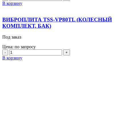
товара
В корзину
ВИБРОПЛИТА
TSS-
WP50L
ВИБРОПЛИТА TSS-VP80TL (КОЛЕСНЫЙ
(КОЛЕСНЫЙ
КОМПЛЕКТ, БАК)
КОМПЛЕКТ)
Под заказ
Цена: по запросу
Количество
товара
В корзину
ВИБРОПЛИТА
TSS-
VP80TL
(КОЛЕСНЫЙ
КОМПЛЕКТ,
БАК)