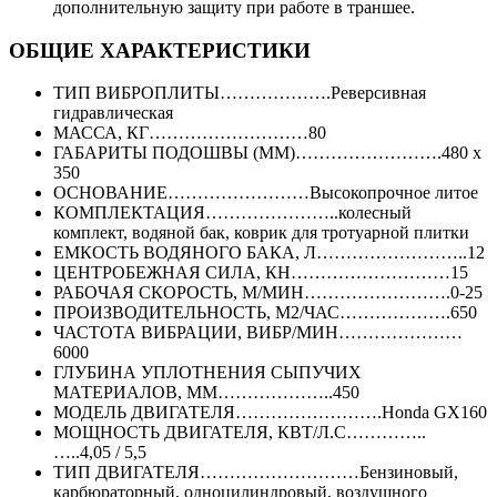
дополнительную защиту при работе в траншее.
ОБЩИЕ ХАРАКТЕРИСТИКИ
ТИП ВИБРОПЛИТЫ……………….Реверсивная
гидравлическая
МАССА, КГ………………………80
ГАБАРИТЫ ПОДОШВЫ (ММ)…………………….480 х
350
ОСНОВАНИЕ……………………Высокопрочное литое
КОМПЛЕКТАЦИЯ…………………..колесный
комплект, водяной бак, коврик для тротуарной плитки
ЕМКОСТЬ ВОДЯНОГО БАКА, Л……………………..12
ЦЕНТРОБЕЖНАЯ СИЛА, КН………………………15
РАБОЧАЯ СКОРОСТЬ, М/МИН…………………….0-25
ПРОИЗВОДИТЕЛЬНОСТЬ, М2/ЧАС……………….650
ЧАСТОТА ВИБРАЦИИ, ВИБР/МИН…………………
6000
ГЛУБИНА УПЛОТНЕНИЯ СЫПУЧИХ
МАТЕРИАЛОВ, ММ………………..450
МОДЕЛЬ ДВИГАТЕЛЯ…………………….Honda GX160
МОЩНОСТЬ ДВИГАТЕЛЯ, КВТ/Л.С…………..
…..4,05 / 5,5
ТИП ДВИГАТЕЛЯ………………………Бензиновый,
карбюраторный, одноцилиндровый, воздушного