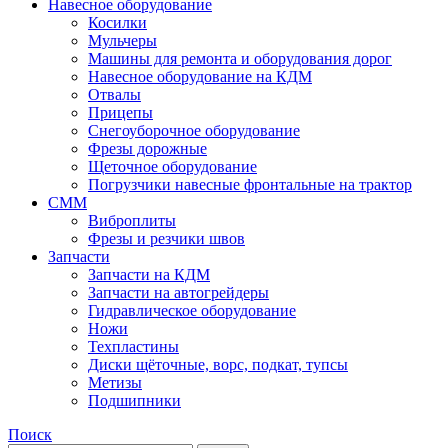
Навесное оборудование
Косилки
Мульчеры
Машины для ремонта и оборудования дорог
Навесное оборудование на КДМ
Отвалы
Прицепы
Снегоуборочное оборудование
Фрезы дорожные
Щеточное оборудование
Погрузчики навесные фронтальные на трактор
СММ
Виброплиты
Фрезы и резчики швов
Запчасти
Запчасти на КДМ
Запчасти на автогрейдеры
Гидравлическое оборудование
Ножи
Техпластины
Диски щёточные, ворс, подкат, тупсы
Метизы
Подшипники
Поиск