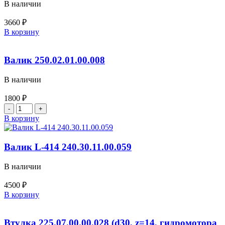
В наличии
3660
₽
Количество
В корзину
товара
Втулка
225.07.00.00.027
Валик 250.02.01.00.008
(d35,
z=16,
В наличии
гидромотора
310.3.56.000)
1800
₽
ГС-14.02
Количество
товара
В корзину
Валик
250.02.01.00.008
Валик L-414 240.30.11.00.059
В наличии
4500
₽
Количество
В корзину
товара
Валик
L-
Втулка 225.07.00.00.028 (d30, z=14, гидромотора