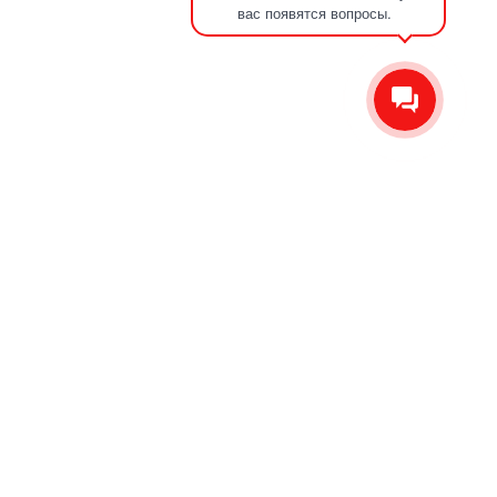
вас появятся вопросы.
О компании
Отзывы
Новости
Контакты
Сервис
Производство ножей на отвал
Производство п/п дисков
Плазменная резка металла