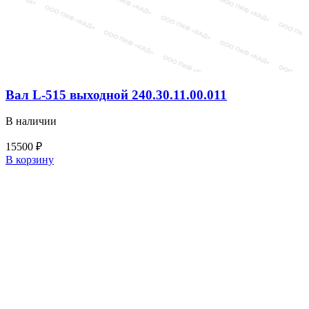
Вал L-515 выходной 240.30.11.00.011
В наличии
15500
₽
Количество
В корзину
товара
Вал
L-
515
выходной
240.30.11.00.011