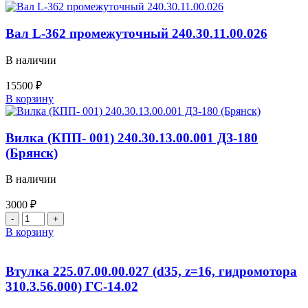
товара
Валик
фиксатора
Вал L-362 промежуточный 240.30.11.00.026
240.30.11.03.000СБ
В наличии
15500
₽
Количество
В корзину
товара
Вал
L-
Вилка (КПП- 001) 240.30.13.00.001 ДЗ-180
362
(Брянск)
промежуточный
240.30.11.00.026
В наличии
3000
₽
Количество
товара
В корзину
Вилка
(КПП-
001)
Втулка 225.07.00.00.027 (d35, z=16, гидромотора
240.30.13.00.001
310.3.56.000) ГС-14.02
ДЗ-180
(Брянск)