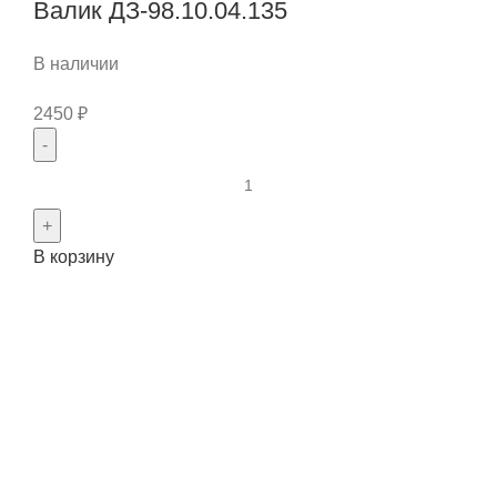
Валик ДЗ-98.10.04.135
сцепления
ДЗ-98.10.02.004-
В наличии
1
2450
₽
Количество
товара
Валик
В корзину
ДЗ-98.10.04.135