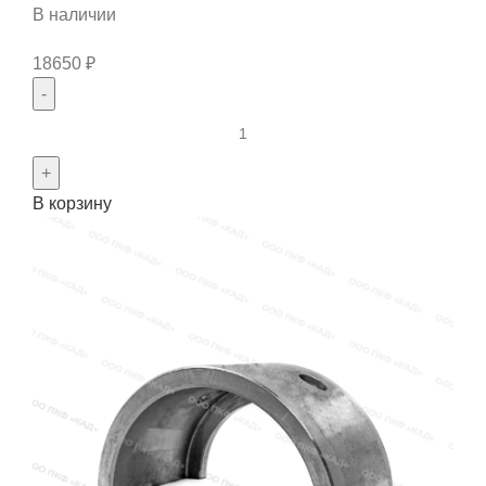
В наличии
18650
₽
Количество
товара
Вал
В корзину
карданный
210-
2201010-
17