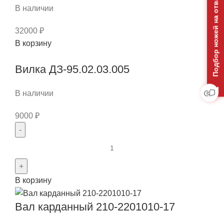
Подбор ножей на отвал
257-
В наличии
2202010-
16/17
32000
₽
Количество
В корзину
товара
Вилка ДЗ-95.02.03.005
Вал
промежуточный
ДЗ-98
В наличии
ДЗ-98.16.01.050
9000
₽
Количество
товара
Вилка
В корзину
ДЗ-95.02.03.005
Вал карданный 210-2201010-17