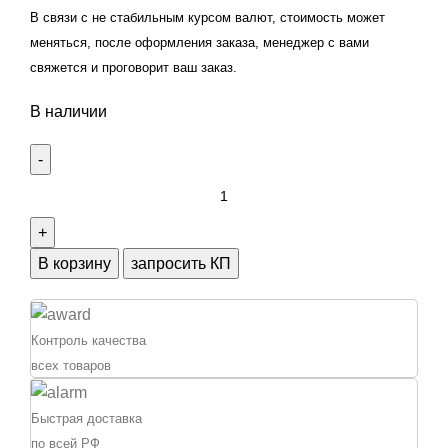
В связи с не стабильным курсом валют, стоимость может
меняться, после оформления заказа, менеджер с вами
свяжется и проговорит ваш заказ.
В наличии
Количество
товара
Втулка
ДЗ-98Б.29.00.041-
В корзину
запросить КП
02
Контроль качества
всех товаров
Быстрая доставка
по всей РФ