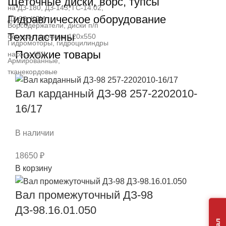
Щёточные диски, ворс, тупсы
на ДЗ-180, ДЗ-143, ГС-14.02,
Гидравлическое оборудование
ДЗ-98, КДМ
Ворсодержатели, диски п/п
Техпластины
беспроставочные 120х550
Гидромоторы, гидроцилиндры
Похожие товары
насосы НШ
Армированные,
тканекордовые
Вал карданный ДЗ-98 257-2202010-
16/17
В наличии
18650
₽
Количество
В корзину
товара
Вал
Вал промежуточный ДЗ-98
карданный
ДЗ-98.16.01.050
ДЗ-98