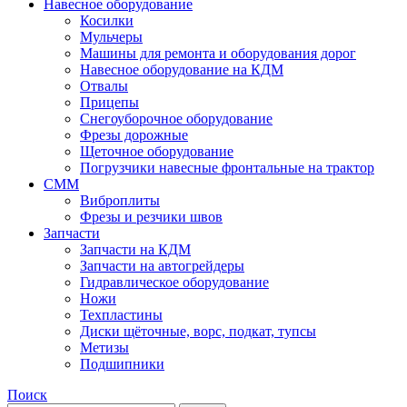
Навесное оборудование
Косилки
Мульчеры
Машины для ремонта и оборудования дорог
Навесное оборудование на КДМ
Отвалы
Прицепы
Снегоуборочное оборудование
Фрезы дорожные
Щеточное оборудование
Погрузчики навесные фронтальные на трактор
СММ
Виброплиты
Фрезы и резчики швов
Запчасти
Запчасти на КДМ
Запчасти на автогрейдеры
Гидравлическое оборудование
Ножи
Техпластины
Диски щёточные, ворс, подкат, тупсы
Метизы
Подшипники
Поиск