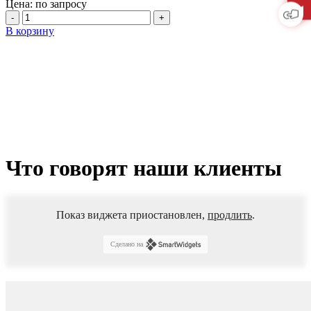
Цена: по запросу
Количество
товара
В корзину
Каток
дорожный
трёхвальцовый
DM-
13-
SD
Что говорят наши клиенты
Показ виджета приостановлен,
продлить
.
Сделано на