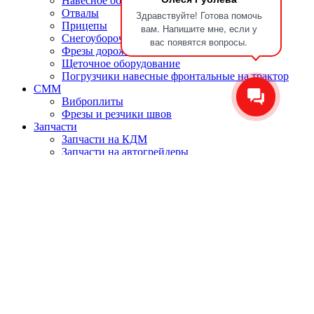
Навесное оборудование на КДМ
Отвалы
Здравствуйте! Готова помочь
Прицепы
вам. Напишите мне, если у
Снегоуборочное оборудование
вас появятся вопросы.
Фрезы дорожные
Щеточное оборудование
Погрузчики навесные фронтальные на трактор
СММ
Виброплиты
Фрезы и резчики швов
Запчасти
Запчасти на КДМ
Запчасти на автогрейдеры
Гидравлическое оборудование
Ножи
Техпластины
Диски щёточные, ворс, подкат, тупсы
Метизы
Подшипники
Корзина
Закрыть
Вход
Закрыть
Нет аккаунта?