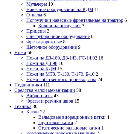
Мульчеры
10
Навесное оборудование на КДМ
11
Отвалы
6
Погрузчики навесные фронтальные на трактор
6
Ковши на погрузчик
3
Прицепы
3
Снегоуборочное оборудование
6
Фрезы дорожные
8
Щеточное оборудование
9
Ножи
66
Ножи на ДЗ-180, ДЗ-143, ГС-14.02
16
Ножи на ДЗ-98
10
Ножи на КДМ
15
Ножи на МТЗ, Т-130, Т-170, Б-10
2
Ножи собственного производства
24
Подшипники
111
Средства малой механизации
58
Виброплиты
43
Фрезы и резчики швов
15
Техника
30
Катки
22
Вальцовые вибрационные катки
4
Грунтовые катки
2
Статические вальцовые катки
1
Коммунально-дорожные машины
7