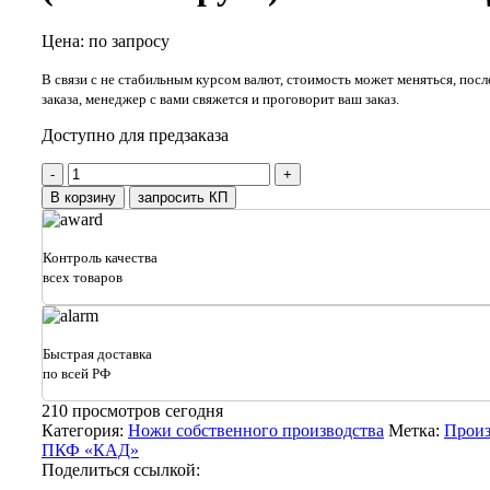
Цена: по запросу
В связи с не стабильным курсом валют, стоимость может меняться, пос
заказа, менеджер с вами свяжется и проговорит ваш заказ.
Доступно для предзаказа
Количество
товара
В корзину
запросить КП
Нож
отвала
2х-
Контроль качества
стор
всех товаров
(1220х200х12)
(4х2
отв
кругл)
Быстрая доставка
500HB
по всей РФ
СП
КДМ
210
просмотров сегодня
Категория:
Ножи собственного производства
Метка:
Прои
ПКФ «КАД»
Поделиться ссылкой: