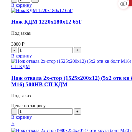
товара
В корзину
Нож
1220*200*12
НВ500
Нож КДМ 1220х180х12 65Г
Под заказ
3800
₽
Количество
товара
В корзину
Нож
КДМ
1220х180х12
65Г
Нож отвала 2х-стор (1525х200х12) (5х2 отв кв 
М16) 500HB СП КДМ
Под заказ
Цена: по запросу
Количество
товара
В корзину
Нож
⭐
отвала
2х-