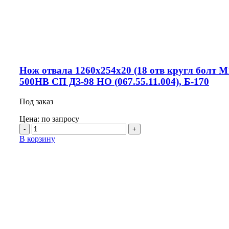
Нож отвала 1260х254х20 (18 отв кругл болт М
500HB СП ДЗ-98 НО (067.55.11.004), Б-170
Под заказ
Цена: по запросу
Количество
товара
В корзину
Нож
отвала
1260х254х20
(18
отв
кругл
болт
М16)
500HB
СП