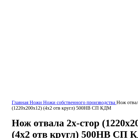
Увеличить
Главная
Ножи
Ножи собственного производства
Нож отвал
(1220х200х12) (4х2 отв кругл) 500HB СП КДМ
Нож отвала 2х-стор (1220х2
(4х2 отв кругл) 500HB СП 