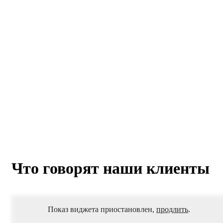
отвала
2х-
стор
(1525х200х20)
(5
отв
кв)
500HB
СП
КДМ
Что говорят наши клиенты
Показ виджета приостановлен,
продлить
.