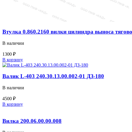
Втулка 0.860.2160 вилки цилиндра выноса тяговой
В наличии
1300
₽
Количество
В корзину
товара
Втулка
0.860.2160
Валик L-403 240.30.13.00.002-01 ДЗ-180
вилки
цилиндра
В наличии
выноса
тяговой
4500
₽
рамы
Количество
В корзину
(225.45.10.00.000)
товара
ДЗ-180
Валик
L-
Вилка 200.06.00.00.008
403
240.30.13.00.002-