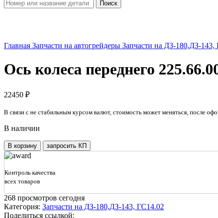
Поиск
Увеличить
Главная
Запчасти на автогрейдеры
Запчасти на ДЗ-180,ДЗ-143,
Ось колеса переднего 225.66.0
22450
₽
В связи с не стабильным курсом валют, стоимость может меняться, после офо
В наличии
Количество
В корзину
запросить КП
товара
Ось
колеса
Контроль качества
переднего
всех товаров
225.66.00.00.014-
01
268
просмотров сегодня
ГС-14.02
Категория:
Запчасти на ДЗ-180,ДЗ-143, ГС14.02
правая
Поделиться ссылкой: