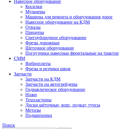
Навесное оборудование
Косилки
Мульчеры
Машины для ремонта и оборудования дорог
Навесное оборудование на КДМ
Отвалы
Прицепы
Снегоуборочное оборудование
Фрезы дорожные
Щеточное оборудование
Погрузчики навесные фронтальные на трактор
СММ
Виброплиты
Фрезы и резчики швов
Запчасти
Запчасти на КДМ
Запчасти на автогрейдеры
Гидравлическое оборудование
Ножи
Техпластины
Диски щёточные, ворс, подкат, тупсы
Метизы
Подшипники
Поиск