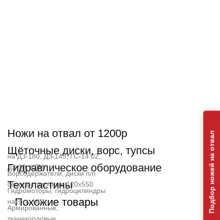
Ножи на отвал от 1200р
Подбор ножей на отвал
Щёточные диски, ворс, тупсы
на ДЗ-180, ДЗ-143, ГС-14.02,
Гидравлическое оборудование
ДЗ-98, КДМ
Ворсодержатели, диски п/п
Техпластины
беспроставочные 120х550
Гидромоторы, гидроцилиндры
Похожие товары
насосы НШ
Армированные,
тканекордовые