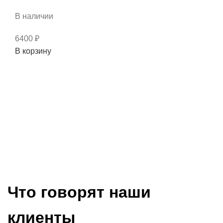
В наличии
6400
₽
Количество
В корзину
товара
Вилка
КПП
606.00.059
(Польша)
Что говорят наши
клиенты