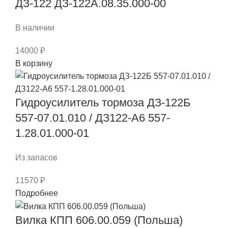
ДЗ-122 ДЗ-122А.08.35.000-00
240.30.11.00.061
ДЗ-122
В наличии
14000
₽
Количество
В корзину
товара
Г/
Гидроусилитель тормоза ДЗ-122Б
цил.
измен.
557-07.01.010 / ДЗ122-А6 557-
угла
1.28.01.000-01
резания
(мал.)
Из запасов
ДЗ-122
ДЗ-122А.08.35.000-
11570
₽
00
Подробнее
Вилка КПП 606.00.059 (Польша)