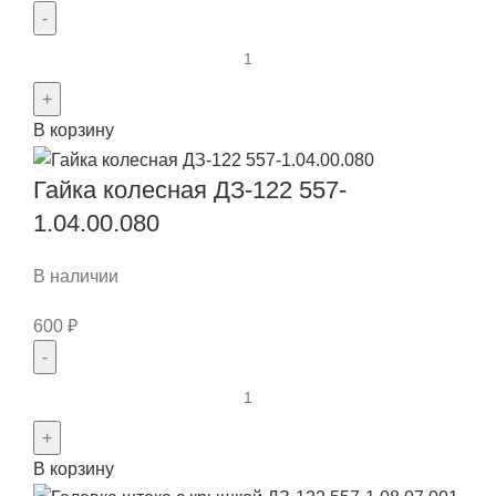
Количество
товара
Муфта
В корзину
КПП
606.20.025
Гайка колесная ДЗ-122 557-
Z-
34
1.04.00.080
(Польша)
В наличии
600
₽
Количество
товара
Гайка
В корзину
колесная