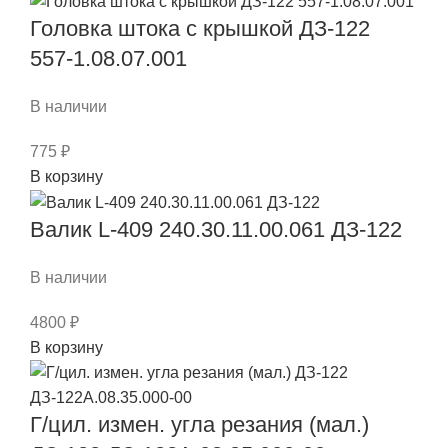
ДЗ-122
Головка штока с крышкой ДЗ-122
557-
1.04.00.080
557-1.08.07.001
В наличии
775
₽
Количество
В корзину
товара
Головка
Валик L-409 240.30.11.00.061 ДЗ-122
штока
с
В наличии
крышкой
4800
₽
ДЗ-122
Количество
В корзину
557-
товара
1.08.07.001
Валик
Г/цил. измен. угла резания (мал.)
L-
409