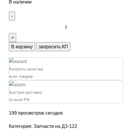
В наличии
Количество
товара
Палец
шатуна
В корзину
запросить КП
ДЗ-122
557-
1.03.00.003
Контроль качества
всех товаров
Быстрая доставка
по всей РФ
199
просмотров сегодня
Категория:
Запчасти на ДЗ-122