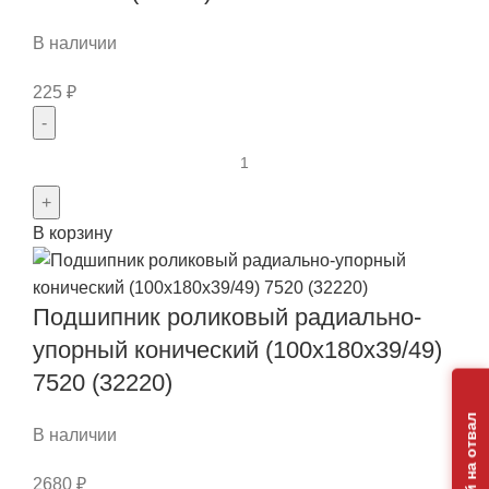
В наличии
225
₽
Количество
товара
Подшипник
В корзину
роликовый
радиально-
упорный
Подшипник роликовый радиально-
конический
(40x68x16/19)
упорный конический (100x180x39/49)
2007108
7520 (32220)
(32008)
В наличии
2680
₽