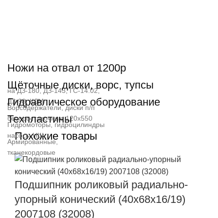
Ножи на отвал от 1200р
Щёточные диски, ворс, тупсы
на ДЗ-180, ДЗ-143, ГС-14.02,
Гидравлическое оборудование
ДЗ-98, КДМ
Ворсодержатели, диски п/п
Техпластины
беспроставочные 120х550
Гидромоторы, гидроцилиндры
Похожие товары
насосы НШ
Армированные,
тканекордовые
Подшипник роликовый радиально-
упорный конический (40x68x16/19)
2007108 (32008)