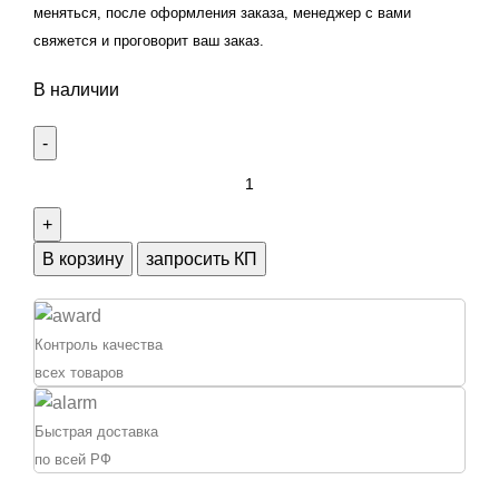
меняться, после оформления заказа, менеджер с вами
свяжется и проговорит ваш заказ.
В наличии
Количество
товара
Подшипник
роликовый
В корзину
запросить КП
радиально-
упорный
конический
Контроль качества
(35x80x18/22.75)
всех товаров
7307
(30307)
Быстрая доставка
по всей РФ