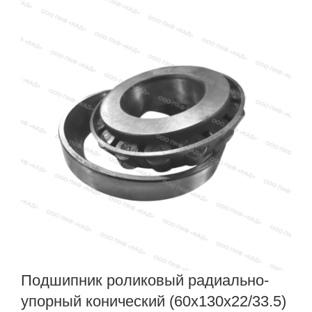
радиальный
(25x62x17)
без
бортов
на
наружнем
кольце
2305
(N305)
Подшипник роликовый радиально-
упорный конический (60x130x22/33.5)