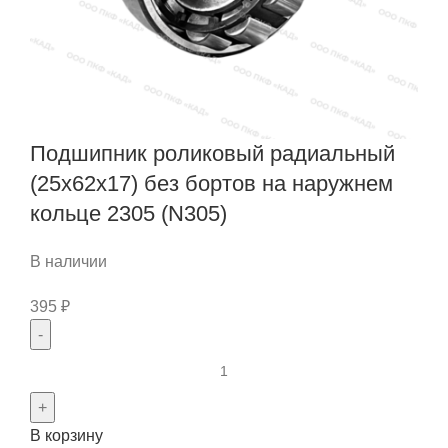
Подшипник роликовый радиальный
(25x62x17) без бортов на наружнем
кольце 2305 (N305)
В наличии
395
₽
Количество
товара
Подшипник
В корзину
роликовый