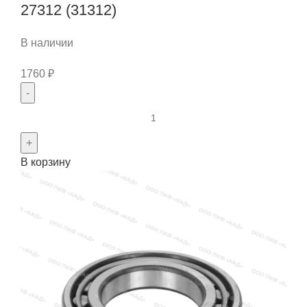
27312 (31312)
В наличии
1760
₽
Количество
товара
Подшипник
В корзину
роликовый
радиально-
упорный
конический
(60x130x22/33.5)
27312
(31312)