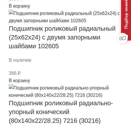
Подбор ножей на отвал
Количество
В корзину
товара
Подшипник
Подшипник роликовый радиальный
роликовый
радиально-
(25x62x24) с двумя запорными
упорный
шайбами 102605
конический
(100x180x39/49)
В наличии
7520
(32220)
386
₽
Количество
В корзину
товара
Подшипник
Подшипник роликовый радиально-
роликовый
радиальный
упорный конический
(25x62x24)
(80x140x22/28.25) 7216 (30216)
с