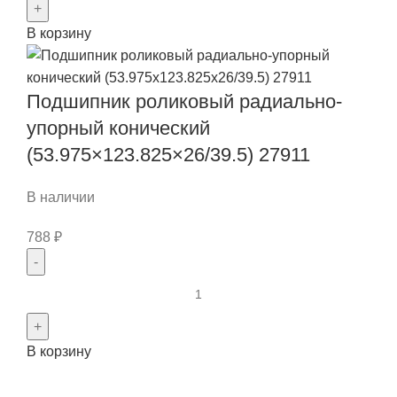
Подшипник
В корзину
роликовый
радиальный
(140x250x42)
Подшипник роликовый радиально-
без
бортов
упорный конический
на
(53.975×123.825×26/39.5) 27911
наружном
кольце
В наличии
2228
(N228)
788
₽
Количество
товара
Подшипник
В корзину
роликовый
радиально-
упорный