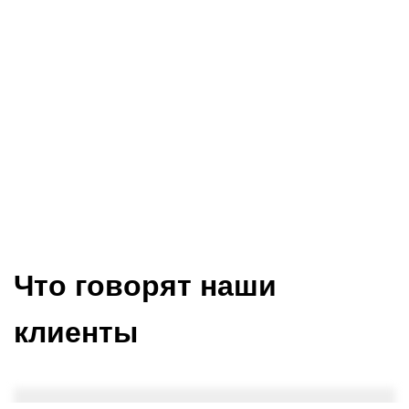
конический
(53.975x123.825x26/39.5)
27911
Что говорят наши
клиенты