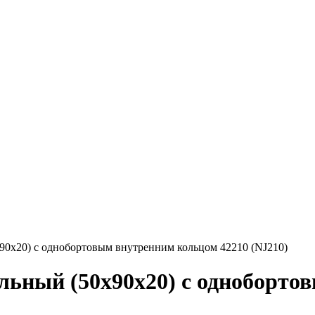
0x20) с однобортовым внутренним кольцом 42210 (NJ210)
ьный (50x90x20) с одноборто