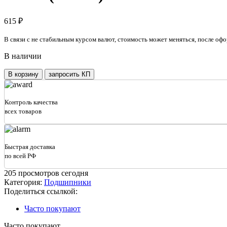
615
₽
В связи с не стабильным курсом валют, стоимость может меняться, после офо
В наличии
Количество
В корзину
запросить КП
товара
Подшипник
роликовый
Контроль качества
радиальный
всех товаров
(50x90x20)
с
однобортовым
внутренним
Быстрая доставка
кольцом
по всей РФ
42210
(NJ210)
205
просмотров сегодня
Категория:
Подшипники
Поделиться ссылкой:
Часто покупают
Часто покупают