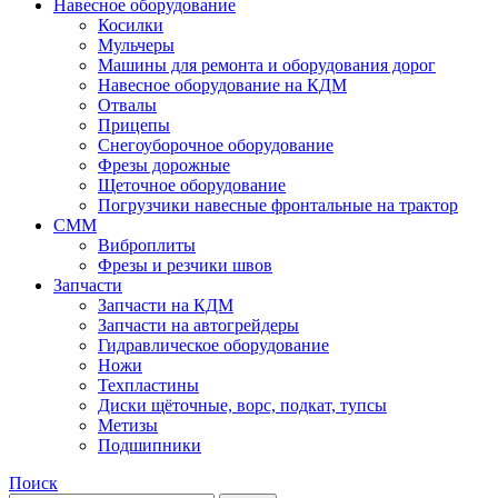
Навесное оборудование
Косилки
Мульчеры
Машины для ремонта и оборудования дорог
Навесное оборудование на КДМ
Отвалы
Прицепы
Снегоуборочное оборудование
Фрезы дорожные
Щеточное оборудование
Погрузчики навесные фронтальные на трактор
СММ
Виброплиты
Фрезы и резчики швов
Запчасти
Запчасти на КДМ
Запчасти на автогрейдеры
Гидравлическое оборудование
Ножи
Техпластины
Диски щёточные, ворс, подкат, тупсы
Метизы
Подшипники
Поиск