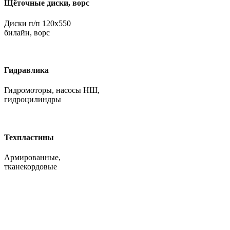
Щёточные диски, ворс
Диски п/п 120х550
билайн, ворс
Гидравлика
Гидромоторы, насосы НШ,
гидроцилиндры
Техпластины
Армированные,
тканекордовые