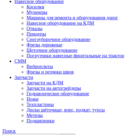
Навесное оборудование
Косилки
Мульчеры
Машины для ремонта и оборудования дорог
Навесное оборудование на КДМ
Отвалы
Прицепы
Снегоуборочное оборудование
Фрезы дорожные
Щеточное оборудование
Погрузчики навесные фронтальные на трактор
СММ
Виброплиты
Фрезы и резчики швов
Запчасти
Запчасти на КДМ
Запчасти на автогрейдеры
Гидравлическое оборудование
Ножи
Техпластины
Диски щёточные, ворс, подкат, тупсы
Метизы
Подшипники
Поиск