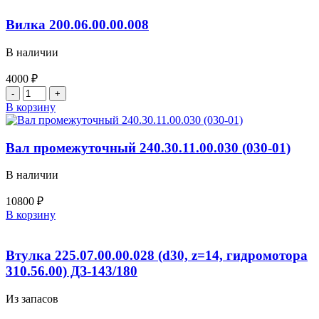
250.02.01.00.008
Вилка 200.06.00.00.008
В наличии
4000
₽
Количество
товара
В корзину
Вилка
200.06.00.00.008
Вал промежуточный 240.30.11.00.030 (030-01)
В наличии
10800
₽
Количество
В корзину
товара
Вал
промежуточный
Втулка 225.07.00.00.028 (d30, z=14, гидромотора
240.30.11.00.030
310.56.00) ДЗ-143/180
(030-
01)
Из запасов