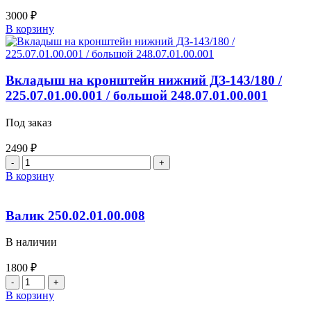
3000
₽
Количество
В корзину
товара
Вилка
(КПП-
057)
Вкладыш на кронштейн нижний ДЗ-143/180 /
240.30.11.00.057
225.07.01.00.001 / большой 248.07.01.00.001
Под заказ
2490
₽
Количество
товара
В корзину
Вкладыш
на
кронштейн
Валик 250.02.01.00.008
нижний
ДЗ-143/180
В наличии
/
225.07.01.00.001
1800
₽
/
Количество
большой
товара
В корзину
248.07.01.00.001
Валик