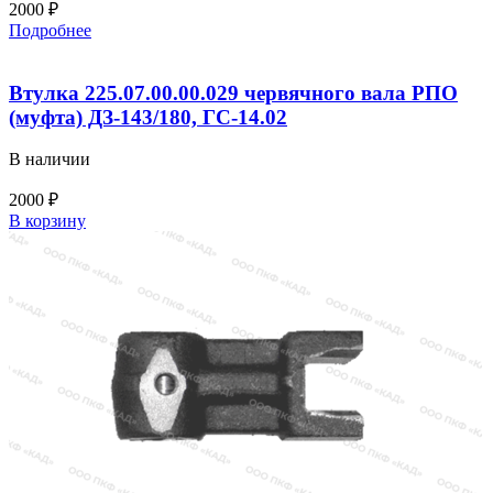
2000
₽
Подробнее
Втулка 225.07.00.00.029 червячного вала РПО
(муфта) ДЗ-143/180, ГС-14.02
В наличии
2000
₽
Количество
В корзину
товара
Втулка
225.07.00.00.029
червячного
вала
РПО
(муфта)
ДЗ-143/180,
ГС-14.02