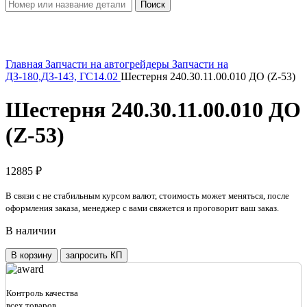
Поиск
Увеличить
Главная
Запчасти на автогрейдеры
Запчасти на
ДЗ-180,ДЗ-143, ГС14.02
Шестерня 240.30.11.00.010 ДО (Z-53)
Шестерня 240.30.11.00.010 ДО
(Z-53)
12885
₽
В связи с не стабильным курсом валют, стоимость может меняться, после
оформления заказа, менеджер с вами свяжется и проговорит ваш заказ.
В наличии
Количество
В корзину
запросить КП
товара
Шестерня
240.30.11.00.010
Контроль качества
ДО
всех товаров