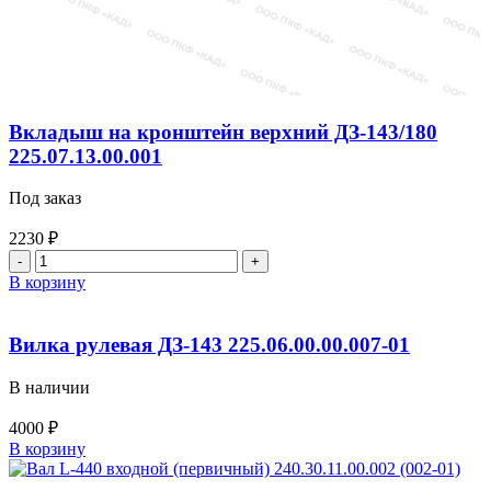
Вкладыш на кронштейн верхний ДЗ-143/180
225.07.13.00.001
Под заказ
2230
₽
Количество
товара
В корзину
Вкладыш
на
кронштейн
Вилка рулевая ДЗ-143 225.06.00.00.007-01
верхний
ДЗ-143/180
В наличии
225.07.13.00.001
4000
₽
Количество
В корзину
товара
Вилка