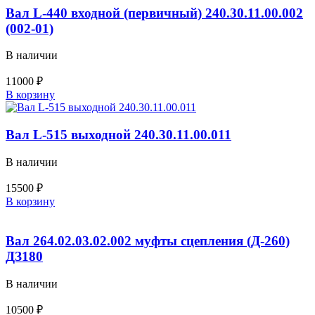
рулевая
Вал L-440 входной (первичный) 240.30.11.00.002
ДЗ-143
(002-01)
225.06.00.00.007-
01
В наличии
11000
₽
Количество
В корзину
товара
Вал
L-
Вал L-515 выходной 240.30.11.00.011
440
входной
В наличии
(первичный)
240.30.11.00.002
15500
₽
(002-
Количество
В корзину
01)
товара
Вал
L-
Вал 264.02.03.02.002 муфты сцепления (Д-260)
515
ДЗ180
выходной
240.30.11.00.011
В наличии
10500
₽