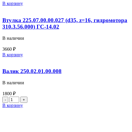
Количество
В корзину
товара
Вал
264.02.03.02.002
Втулка 225.07.00.00.027 (d35, z=16, гидромотора
муфты
310.3.56.000) ГС-14.02
сцепления
(Д-260)
В наличии
ДЗ180
3660
₽
Количество
В корзину
товара
Втулка
225.07.00.00.027
Валик 250.02.01.00.008
(d35,
z=16,
В наличии
гидромотора
310.3.56.000)
1800
₽
ГС-14.02
Количество
товара
В корзину
Валик
250.02.01.00.008