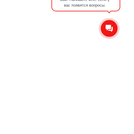
вас появятся вопросы.
О компании
Отзывы
Новости
Контакты
Сервис
Производство ножей на отвал
Производство п/п дисков
Плазменная резка металла