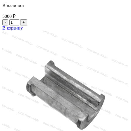
В наличии
5000
₽
Количество
товара
В корзину
Вилка
(КПП-
042)
240.30.11.00.042Э