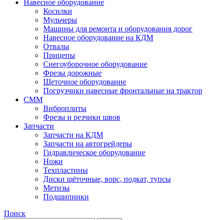
Навесное оборудование
Косилки
Мульчеры
Машины для ремонта и оборудования дорог
Навесное оборудование на КДМ
Отвалы
Прицепы
Снегоуборочное оборудование
Фрезы дорожные
Щеточное оборудование
Погрузчики навесные фронтальные на трактор
СММ
Виброплиты
Фрезы и резчики швов
Запчасти
Запчасти на КДМ
Запчасти на автогрейдеры
Гидравлическое оборудование
Ножи
Техпластины
Диски щёточные, ворс, подкат, тупсы
Метизы
Подшипники
Поиск