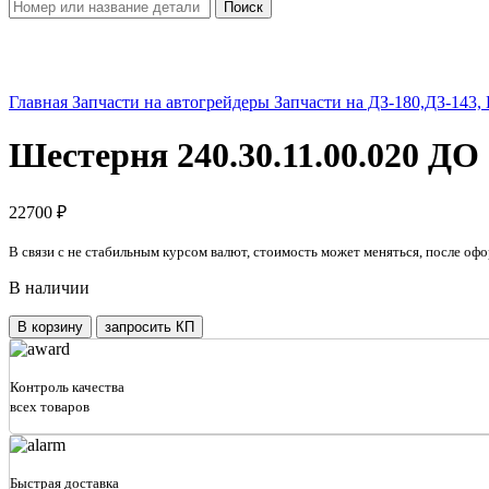
Поиск
Увеличить
Главная
Запчасти на автогрейдеры
Запчасти на ДЗ-180,ДЗ-143,
Шестерня 240.30.11.00.020 ДО 
22700
₽
В связи с не стабильным курсом валют, стоимость может меняться, после офо
В наличии
Количество
В корзину
запросить КП
товара
Шестерня
240.30.11.00.020
Контроль качества
ДО
всех товаров
(Z-
51/39)
Быстрая доставка