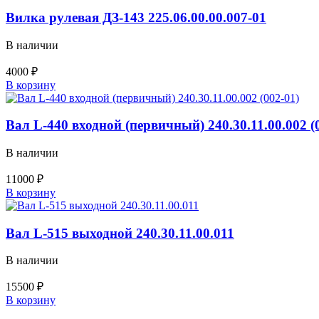
Вилка рулевая ДЗ-143 225.06.00.00.007-01
В наличии
4000
₽
Количество
В корзину
товара
Вилка
рулевая
Вал L-440 входной (первичный) 240.30.11.00.002 (
ДЗ-143
225.06.00.00.007-
В наличии
01
11000
₽
Количество
В корзину
товара
Вал
L-
Вал L-515 выходной 240.30.11.00.011
440
входной
В наличии
(первичный)
240.30.11.00.002
15500
₽
(002-
Количество
В корзину
01)
товара