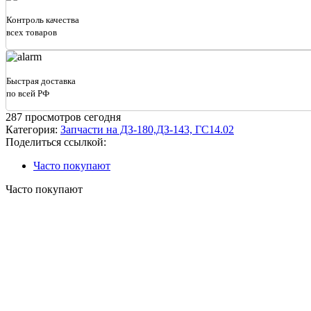
Вал
264.02.03.02.002
Контроль качества
муфты
всех товаров
сцепления
(Д-260)
ДЗ180
Быстрая доставка
по всей РФ
287
просмотров сегодня
Категория:
Запчасти на ДЗ-180,ДЗ-143, ГС14.02
Поделиться ссылкой:
Часто покупают
Часто покупают