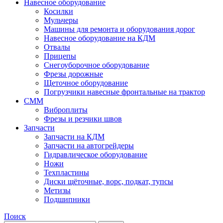
Навесное оборудование
Косилки
Мульчеры
Машины для ремонта и оборудования дорог
Навесное оборудование на КДМ
Отвалы
Прицепы
Снегоуборочное оборудование
Фрезы дорожные
Щеточное оборудование
Погрузчики навесные фронтальные на трактор
СММ
Виброплиты
Фрезы и резчики швов
Запчасти
Запчасти на КДМ
Запчасти на автогрейдеры
Гидравлическое оборудование
Ножи
Техпластины
Диски щёточные, ворс, подкат, тупсы
Метизы
Подшипники
Поиск