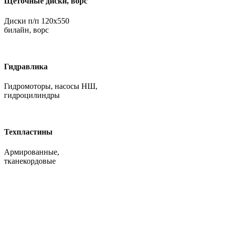
Щёточные диски, ворс
Диски п/п 120х550
билайн, ворс
Гидравлика
Гидромоторы, насосы НШ,
гидроцилиндры
Техпластины
Армированные,
тканекордовые