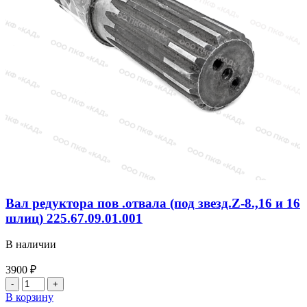
Вал редуктора пов .отвала (под звезд.Z-8.,16 и 16
шлиц) 225.67.09.01.001
В наличии
3900
₽
Количество
товара
В корзину
Вал