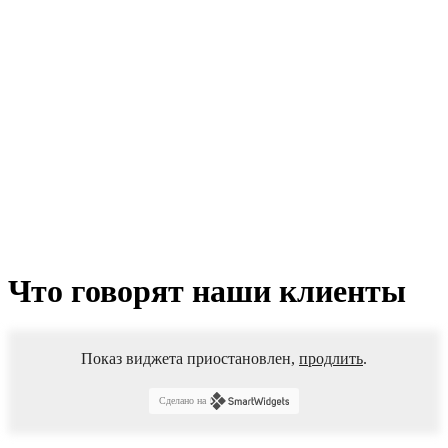
редуктора
пов
.отвала
(под
звезд.Z-
8.,16
и
16
шлиц)
225.67.09.01.001
Что говорят наши клиенты
Показ виджета приостановлен,
продлить
.
Сделано на