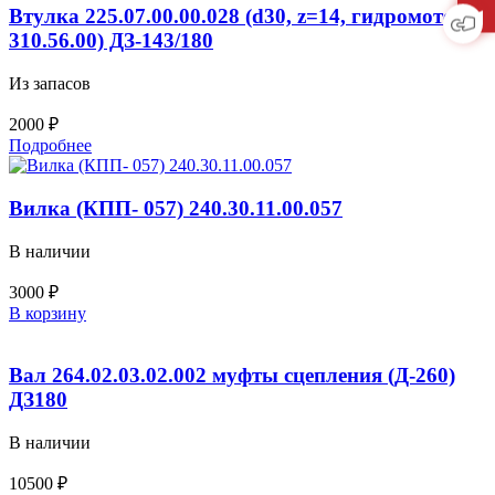
Втулка 225.07.00.00.028 (d30, z=14, гидромотора
310.56.00) ДЗ-143/180
Из запасов
2000
₽
Подробнее
Вилка (КПП- 057) 240.30.11.00.057
В наличии
3000
₽
Количество
В корзину
товара
Вилка
(КПП-
Вал 264.02.03.02.002 муфты сцепления (Д-260)
057)
ДЗ180
240.30.11.00.057
В наличии
10500
₽