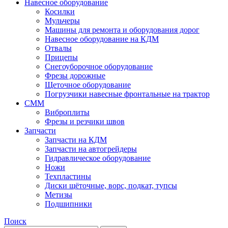
Навесное оборудование
Косилки
Мульчеры
Машины для ремонта и оборудования дорог
Навесное оборудование на КДМ
Отвалы
Прицепы
Снегоуборочное оборудование
Фрезы дорожные
Щеточное оборудование
Погрузчики навесные фронтальные на трактор
СММ
Виброплиты
Фрезы и резчики швов
Запчасти
Запчасти на КДМ
Запчасти на автогрейдеры
Гидравлическое оборудование
Ножи
Техпластины
Диски щёточные, ворс, подкат, тупсы
Метизы
Подшипники
Поиск