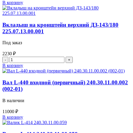
Количество
В корзину
товара
Вал
264.02.03.02.002
муфты
Вкладыш на кронштейн верхний ДЗ-143/180
сцепления
225.07.13.00.001
(Д-260)
ДЗ180
Под заказ
2230
₽
Количество
товара
В корзину
Вкладыш
на
кронштейн
Вал L-440 входной (первичный) 240.30.11.00.002
верхний
(002-01)
ДЗ-143/180
225.07.13.00.001
В наличии
11000
₽
Количество
В корзину
товара
Вал
L-